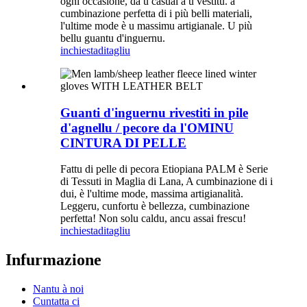
ogni occasione, da u casual à u vestitu. a
cumbinazione perfetta di i più belli materiali,
l'ultime mode è u massimu artigianale. U più
bellu guantu d'inguernu.
inchiesta
ditagliu
Guanti d'inguernu rivestiti in pile
d'agnellu / pecore da l'OMINU
CINTURA DI PELLE
Fattu di pelle di pecora Etiopiana PALM è Serie
di Tessuti in Maglia di Lana, A cumbinazione di i
dui, è l'ultime mode, massima artigianalità.
Leggeru, cunfortu è bellezza, cumbinazione
perfetta! Non solu caldu, ancu assai frescu!
inchiesta
ditagliu
Infurmazione
Nantu à noi
Cuntatta ci