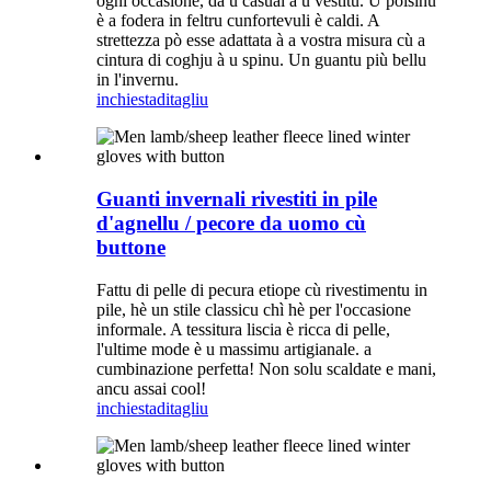
ogni occasione, da u casual à u vestitu. U polsinu
è a fodera in feltru cunfortevuli è caldi. A
strettezza pò esse adattata à a vostra misura cù a
cintura di coghju à u spinu. Un guantu più bellu
in l'invernu.
inchiesta
ditagliu
Guanti invernali rivestiti in pile
d'agnellu / pecore da uomo cù
buttone
Fattu di pelle di pecura etiope cù rivestimentu in
pile, hè un stile classicu chì hè per l'occasione
informale. A tessitura liscia è ricca di pelle,
l'ultime mode è u massimu artigianale. a
cumbinazione perfetta! Non solu scaldate e mani,
ancu assai cool!
inchiesta
ditagliu