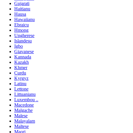
Gujarati
Haitianu
Hausa
Hawaiianu
Ebraicu
Hmong
Ungherese
Islandesu
Igbo
Giavanese
Kannada
Kazakh
Khmer
Curdu
Kyrgyz
Latinu
Lettone
Littuanianu
Luxembou ..
Macedone
Malgache
Malese
Malayalam
Maltese
Maori