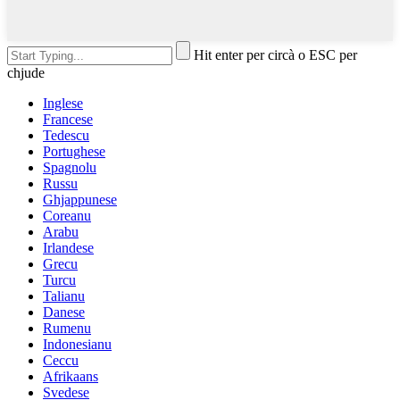
Hit enter per circà o ESC per
chjude
Inglese
Francese
Tedescu
Portughese
Spagnolu
Russu
Ghjappunese
Coreanu
Arabu
Irlandese
Grecu
Turcu
Talianu
Danese
Rumenu
Indonesianu
Ceccu
Afrikaans
Svedese