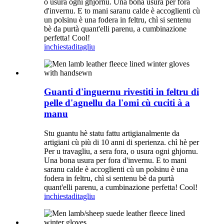
o usura ogni ghjornu. Una bona usura per fora
d'invernu. E to mani saranu calde è accoglienti cù
un polsinu è una fodera in feltru, chì si sentenu
bè da purtà quant'elli parenu, a cumbinazione
perfetta! Cool!
inchiesta
ditagliu
Guanti d'inguernu rivestiti in feltru di
pelle d'agnellu da l'omi cù cuciti à a
manu
Stu guantu hè statu fattu artigianalmente da
artigiani cù più di 10 anni di sperienza. chì hè per
Per u travagliu, a sera fora, o usura ogni ghjornu.
Una bona usura per fora d'invernu. E to mani
saranu calde è accoglienti cù un polsinu è una
fodera in feltru, chì si sentenu bè da purtà
quant'elli parenu, a cumbinazione perfetta! Cool!
inchiesta
ditagliu