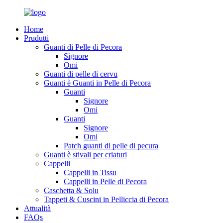
Home
Prudutti
Guanti di Pelle di Pecora
Signore
Omi
Guanti di pelle di cervu
Guanti è Guanti in Pelle di Pecora
Guanti
Signore
Omi
Guanti
Signore
Omi
Patch guanti di pelle di pecura
Guanti è stivali per criaturi
Cappelli
Cappelli in Tissu
Cappelli in Pelle di Pecora
Caschetta & Solu
Tappeti & Cuscini in Pelliccia di Pecora
Attualità
FAQs