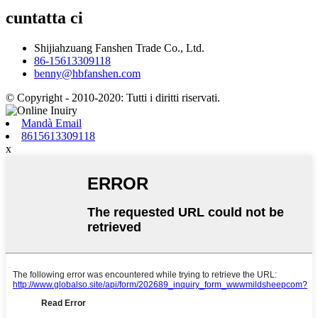
cuntatta ci
Shijiahzuang Fanshen Trade Co., Ltd.
86-15613309118
benny@hbfanshen.com
© Copyright - 2010-2020: Tutti i diritti riservati.
Mandà Email
8615613309118
x