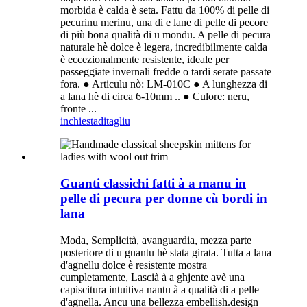
morbida è calda è seta. Fattu da 100% di pelle di
pecurinu merinu, una di e lane di pelle di pecore
di più bona qualità di u mondu. A pelle di pecura
naturale hè dolce è legera, incredibilmente calda
è eccezionalmente resistente, ideale per
passeggiate invernali fredde o tardi serate passate
fora. ● Articulu nò: LM-010C ● A lunghezza di
a lana hè di circa 6-10mm .. ● Culore: neru,
fronte ...
inchiesta
ditagliu
Guanti classichi fatti à a manu in
pelle di pecura per donne cù bordi in
lana
Moda, Semplicità, avanguardia, mezza parte
posteriore di u guantu hè stata girata. Tutta a lana
d'agnellu dolce è resistente mostra
cumpletamente, Lascià à a ghjente avè una
capiscitura intuitiva nantu à a qualità di a pelle
d'agnella. Ancu una bellezza embellish.design