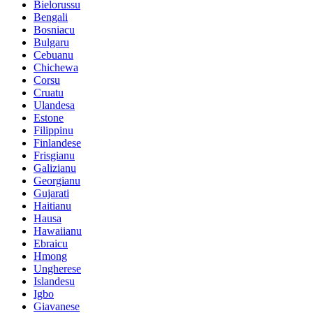
Bielorussu
Bengali
Bosniacu
Bulgaru
Cebuanu
Chichewa
Corsu
Cruatu
Ulandesa
Estone
Filippinu
Finlandese
Frisgianu
Galizianu
Georgianu
Gujarati
Haitianu
Hausa
Hawaiianu
Ebraicu
Hmong
Ungherese
Islandesu
Igbo
Giavanese