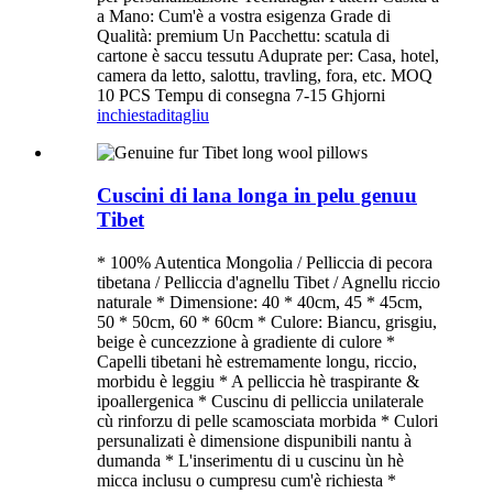
a Mano: Cum'è a vostra esigenza Grade di
Qualità: premium Un Pacchettu: scatula di
cartone è saccu tessutu Aduprate per: Casa, hotel,
camera da letto, salottu, travling, fora, etc. MOQ
10 PCS Tempu di consegna 7-15 Ghjorni
inchiesta
ditagliu
Cuscini di lana longa in pelu genuu
Tibet
* 100% Autentica Mongolia / Pelliccia di pecora
tibetana / Pelliccia d'agnellu Tibet / Agnellu riccio
naturale * Dimensione: 40 * 40cm, 45 * 45cm,
50 * 50cm, 60 * 60cm * Culore: Biancu, grisgiu,
beige è cuncezzione à gradiente di culore *
Capelli tibetani hè estremamente longu, riccio,
morbidu è leggiu * A pelliccia hè traspirante &
ipoallergenica * Cuscinu di pelliccia unilaterale
cù rinforzu di pelle scamosciata morbida * Culori
persunalizati è dimensione dispunibili nantu à
dumanda * L'inserimentu di u cuscinu ùn hè
micca inclusu o cumpresu cum'è richiesta *