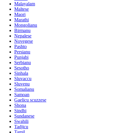
Malayalam
Maltese
Maori
Marathi
Mongolianu
Birmanu
Nepalese
Novegese
Pashto
Persianu
Punjabi
Serbianu
Sesotho
Sinhala
Sluvaccu
Sluvenu
Somalianu
Samoan
Gaelicu scuzzese
Shona
Sindhi
Sundanese
Swahili
Tadjicu
Tamil