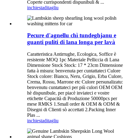
Coperte currispondenti dispunibuli & ...
inchiesta
ditagliu
Pecure d'agnellu chì tundeghjanu e
guanti puliti di lana longa per lavà
Caratteristica Antirrughe, Ecologica, Soffice è
resistente MOQ 1pc Materiale Pelliccia di Lana
Dimensione Stock Stock: 17 * 23cm Dimensione
fatta à misura: benvenuta per cuntattateci Culore
Stock colore: Biancu, Neru, Grigio, Erba Culore,
Crema, Rossu, Marrone etc Culore persunalizatu:
benvenutu cuntattateci per più culori OEM OEM
hè dispunibule, per piacè inviateci e vostre
etichette Capacità di Produzione 50000pcs per
mese RMKS 1.Small order & OEM & ODM &
Disegni di Clienti sò accettati 2.Packing Inner
Plas ...
inchiesta
ditagliu