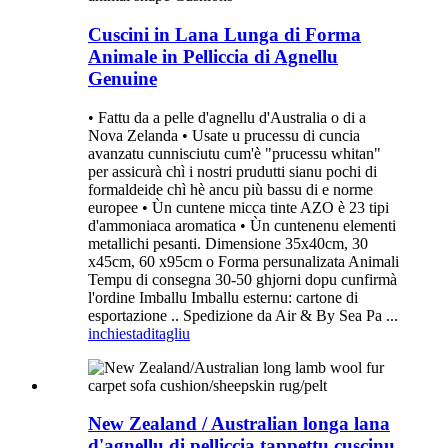
Cuscini in Lana Lunga di Forma
Animale in Pelliccia di Agnellu
Genuine
• Fattu da a pelle d'agnellu d'Australia o di a
Nova Zelanda • Usate u prucessu di cuncia
avanzatu cunnisciutu cum'è "prucessu whitan"
per assicurà chì i nostri prudutti sianu pochi di
formaldeide chì hè ancu più bassu di e norme
europee • Ùn cuntene micca tinte AZO è 23 tipi
d'ammoniaca aromatica • Ùn cuntenenu elementi
metallichi pesanti. Dimensione 35x40cm, 30
x45cm, 60 x95cm o Forma persunalizata Animali
Tempu di consegna 30-50 ghjorni dopu cunfirmà
l'ordine Imballu Imballu esternu: cartone di
esportazione .. Spedizione da Air & By Sea Pa ...
inchiesta
ditagliu
New Zealand / Australian longa lana
d'agnellu di pelliccia tappettu cuscinu