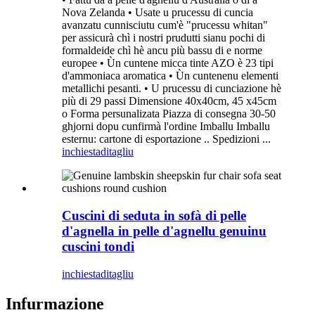
Nova Zelanda • Usate u prucessu di cuncia
avanzatu cunnisciutu cum'è "prucessu whitan"
per assicurà chì i nostri prudutti sianu pochi di
formaldeide chì hè ancu più bassu di e norme
europee • Ùn cuntene micca tinte AZO è 23 tipi
d'ammoniaca aromatica • Ùn cuntenenu elementi
metallichi pesanti. • U prucessu di cunciazione hè
più di 29 passi Dimensione 40x40cm, 45 x45cm
o Forma persunalizata Piazza di consegna 30-50
ghjorni dopu cunfirmà l'ordine Imballu Imballu
esternu: cartone di esportazione .. Spedizioni ...
inchiesta
ditagliu
Cuscini di seduta in sofà di pelle
d'agnella in pelle d'agnellu genuinu
cuscini tondi
inchiesta
ditagliu
Infurmazione