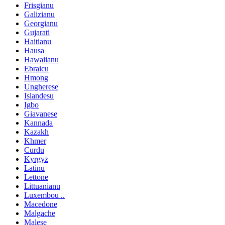
Frisgianu
Galizianu
Georgianu
Gujarati
Haitianu
Hausa
Hawaiianu
Ebraicu
Hmong
Ungherese
Islandesu
Igbo
Giavanese
Kannada
Kazakh
Khmer
Curdu
Kyrgyz
Latinu
Lettone
Littuanianu
Luxembou ..
Macedone
Malgache
Malese