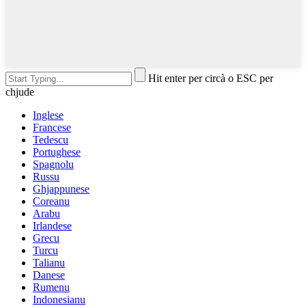
Hit enter per circà o ESC per
chjude
Inglese
Francese
Tedescu
Portughese
Spagnolu
Russu
Ghjappunese
Coreanu
Arabu
Irlandese
Grecu
Turcu
Talianu
Danese
Rumenu
Indonesianu