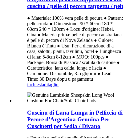
cuscino / pelle di pecora tappettu / pelt
● Materiale: 100% vera pelle di pecura ● Pattern:
pelle cruda ● Dimensione: 90 * 60cm 180 *
60cm 240 * 120cm ● Locu d'origine: Hebei,
Cina ● Materia prima: pelle di pecora australiana
è pelle di pecora di Nova Zelanda ● Culore:
Biancu è Tintu ● Usu: Per a dicurazione di a
casa, salottu, pianu, tavulinu, hotel ● Lunghezza
di lana: 5-8cm 8-12cm ● MOQ: 100pcs ●
Package: Borsa di Plastica / scatula di cartone ●
Caratteristica: lana calda, longa è liscia ●
Campione: Disponibile, 3-5 ghjorni ● Lead
Time: 30 Days dopu u pagamentu
inchiesta
ditagliu
Cuscinu di Lana Lunga in Pelliccia di
Pecore d'Argentina Genuina Per
Cuscinetti per Sedia / Divano
• Fattu da a pelle d'agnellu d'Australia o di a