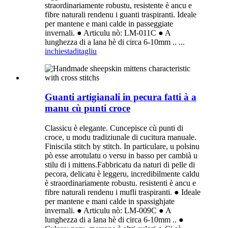
straordinariamente robustu, resistente è ancu e
fibre naturali rendenu i guanti traspiranti. Ideale
per mantene e mani calde in passeggiate
invernali. ● Articulu nò: LM-011C ● A
lunghezza di a lana hè di circa 6-10mm .. ...
inchiesta
ditagliu
Guanti artigianali in pecura fatti à a
manu cù punti croce
Classicu è elegante. Cuncepisce cù punti di
croce, u modu tradiziunale di cucitura manuale.
Finiscila stitch by stitch. In particulare, u polsinu
pò esse arrotulatu o versu in basso per cambià u
stilu di i mittens.Fabbricatu da naturi di pelle di
pecora, delicatu è leggeru, incredibilmente caldu
è straordinariamente robustu. resistenti è ancu e
fibre naturali rendenu i mufli traspiranti. ● Ideale
per mantene e mani calde in spassighjate
invernali. ● Articulu nò: LM-009C ● A
lunghezza di a lana hè di circa 6-10mm .. ●