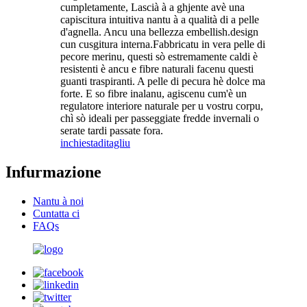
cumpletamente, Lascià à a ghjente avè una
capiscitura intuitiva nantu à a qualità di a pelle
d'agnella. Ancu una bellezza embellish.design
cun cusgitura interna.Fabbricatu in vera pelle di
pecore merinu, questi sò estremamente caldi è
resistenti è ancu e fibre naturali facenu questi
guanti traspiranti. A pelle di pecura hè dolce ma
forte. E so fibre inalanu, agiscenu cum'è un
regulatore interiore naturale per u vostru corpu,
chì sò ideali per passeggiate fredde invernali o
serate tardi passate fora.
inchiesta
ditagliu
Infurmazione
Nantu à noi
Cuntatta ci
FAQs