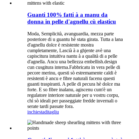
Guanti 100% fatti à a manu da
donna in pelle d'agnellu cù elasticu
Moda, Semplicità, avanguardia, mezza parte
posteriore di u guantu hè stata girata. Tutta a lana
d'agnellu dolce è resistente mostra
cumpletamente, Lascià à a ghjente avè una
capiscitura intuitiva nantu à a qualità di a pelle
d'agnella. Ancu una bellezza embellish.design
cun cusgitura interna.Fabbricatu in vera pelle di
pecore merinu, questi sò estremamente caldi è
resistenti è ancu e fibre naturali facenu questi
guanti traspiranti. A pelle di pecura hè dolce ma
forte. E so fibre inalanu, agiscenu cum'è un
regulatore interiore naturale per u vostru corpu,
chì sò ideali per passeggiate fredde invernali o
serate tardi passate fora.
inchiesta
ditagliu