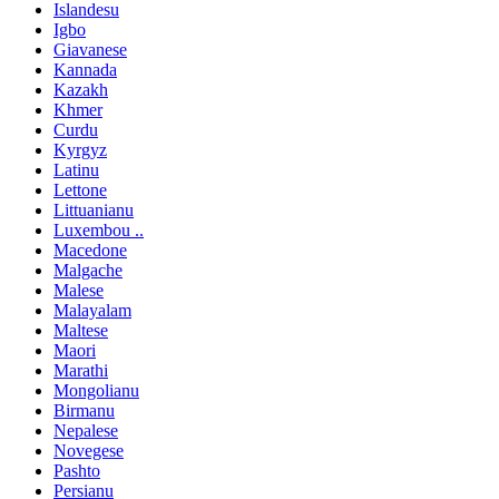
Islandesu
Igbo
Giavanese
Kannada
Kazakh
Khmer
Curdu
Kyrgyz
Latinu
Lettone
Littuanianu
Luxembou ..
Macedone
Malgache
Malese
Malayalam
Maltese
Maori
Marathi
Mongolianu
Birmanu
Nepalese
Novegese
Pashto
Persianu