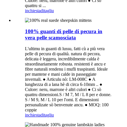
Culore: neru, marrone è altri culori ● Ci sò
quattru si ...
inchiesta
ditagliu
100% guanti di pelle di pecura in
vera pelle scamosciata
L'ultimu in guanti di lussu, fatti cù a più vera
pelle di pecura di qualità. natura di pecora,
delicata è leggera, incredibilmente calda è
straordinariamente robusta. resistenti è ancu e
fibre naturali rendenu i mufli traspiranti. Ideale
per mantene e mani calde in passeggiate
invernali. ● Articulu nò: LM-008C ● A
lunghezza di a lana hè di circa 6-10mm .. ●
Culore: neru, marrone è altri culori ● Ci sò
quattru dimensioni.S / M 7, M / L 8 per e donne.
S / M 9, M / L 10 per l'omi. E dimensioni
persunalizate sò benvenute ancu. ● MOQ: 100
coppie
inchiesta
ditagliu