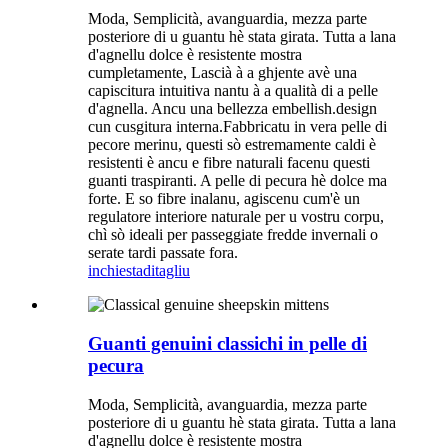
Moda, Semplicità, avanguardia, mezza parte
posteriore di u guantu hè stata girata. Tutta a lana
d'agnellu dolce è resistente mostra
cumpletamente, Lascià à a ghjente avè una
capiscitura intuitiva nantu à a qualità di a pelle
d'agnella. Ancu una bellezza embellish.design
cun cusgitura interna.Fabbricatu in vera pelle di
pecore merinu, questi sò estremamente caldi è
resistenti è ancu e fibre naturali facenu questi
guanti traspiranti. A pelle di pecura hè dolce ma
forte. E so fibre inalanu, agiscenu cum'è un
regulatore interiore naturale per u vostru corpu,
chì sò ideali per passeggiate fredde invernali o
serate tardi passate fora.
inchiesta
ditagliu
Guanti genuini classichi in pelle di
pecura
Moda, Semplicità, avanguardia, mezza parte
posteriore di u guantu hè stata girata. Tutta a lana
d'agnellu dolce è resistente mostra