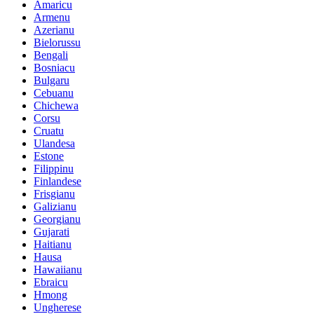
Amaricu
Armenu
Azerianu
Bielorussu
Bengali
Bosniacu
Bulgaru
Cebuanu
Chichewa
Corsu
Cruatu
Ulandesa
Estone
Filippinu
Finlandese
Frisgianu
Galizianu
Georgianu
Gujarati
Haitianu
Hausa
Hawaiianu
Ebraicu
Hmong
Ungherese