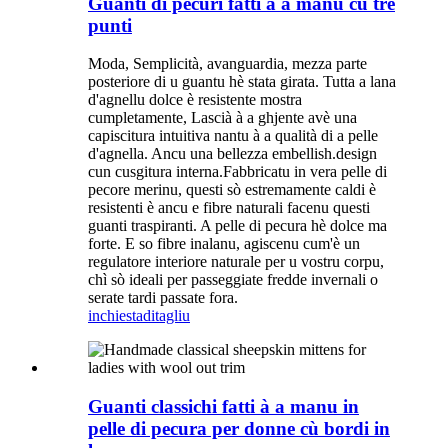
Guanti di pecuri fatti à a manu cù trè
punti
Moda, Semplicità, avanguardia, mezza parte
posteriore di u guantu hè stata girata. Tutta a lana
d'agnellu dolce è resistente mostra
cumpletamente, Lascià à a ghjente avè una
capiscitura intuitiva nantu à a qualità di a pelle
d'agnella. Ancu una bellezza embellish.design
cun cusgitura interna.Fabbricatu in vera pelle di
pecore merinu, questi sò estremamente caldi è
resistenti è ancu e fibre naturali facenu questi
guanti traspiranti. A pelle di pecura hè dolce ma
forte. E so fibre inalanu, agiscenu cum'è un
regulatore interiore naturale per u vostru corpu,
chì sò ideali per passeggiate fredde invernali o
serate tardi passate fora.
inchiesta
ditagliu
Guanti classichi fatti à a manu in
pelle di pecura per donne cù bordi in