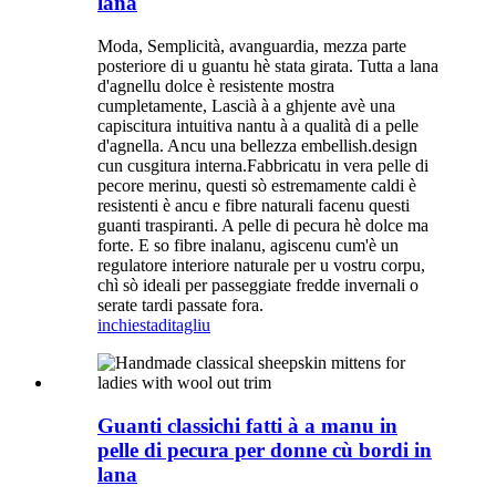
lana
Moda, Semplicità, avanguardia, mezza parte
posteriore di u guantu hè stata girata. Tutta a lana
d'agnellu dolce è resistente mostra
cumpletamente, Lascià à a ghjente avè una
capiscitura intuitiva nantu à a qualità di a pelle
d'agnella. Ancu una bellezza embellish.design
cun cusgitura interna.Fabbricatu in vera pelle di
pecore merinu, questi sò estremamente caldi è
resistenti è ancu e fibre naturali facenu questi
guanti traspiranti. A pelle di pecura hè dolce ma
forte. E so fibre inalanu, agiscenu cum'è un
regulatore interiore naturale per u vostru corpu,
chì sò ideali per passeggiate fredde invernali o
serate tardi passate fora.
inchiesta
ditagliu
Guanti classichi fatti à a manu in
pelle di pecura per donne cù bordi in
lana