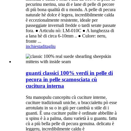
pecurinu merinu, una di e lane di pelle di pecore
di più bona qualità di u mondu. A pelle di pecura
naturale hè dolce è legera, incredibilmente calda
è eccezionalmente resistente, ideale per
passeggiate invernali fredde o tardi serate passate
fora. ● Articulu nò: LM-010C ● A lunghezza di
a lana hè di circa 6-10mm .. ● Culore: neru,
fronte ...
inchiesta
ditagliu
guanti classici 100% verdi in pelle di
pecora in pelle scamosciata cù
cucitura interna
Stu manopulu cuncepitu cù cuciture interne,
cuciture tradizionali uniche, u braccialettu pò esse
arrotulatu in su o in giù per cambià u stile di i
guanti. È una cuciture pulite è ordinate abbellite à
u spinu è à a palma, danu varietà à u guantu. fattu
cù a più bella pelle di pecura genuina. delicatu è
leggeru, incredibilmente caldu è