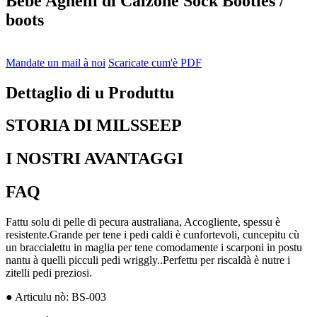
Bebè Agnelli di Calzone Sock Booties /
boots
Mandate un mail à noi
Scaricate cum'è PDF
Dettaglio di u Produttu
STORIA DI MILSSEEP
I NOSTRI AVANTAGGI
FAQ
Fattu solu di pelle di pecura australiana, Accogliente, spessu è
resistente.Grande per tene i pedi caldi è cunfortevoli, cuncepitu cù
un braccialettu in maglia per tene comodamente i scarponi in postu
nantu à quelli picculi pedi wriggly..Perfettu per riscaldà è nutre i
zitelli pedi preziosi.
● Articulu nò: BS-003