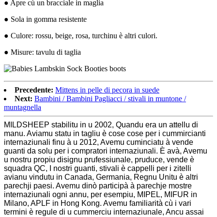
● Apre cù un bracciale in maglia
● Sola in gomma resistente
● Culore: rossu, beige, rosa, turchinu è altri culori.
● Misure: tavulu di taglia
Precedente:
Mittens in pelle di pecora in suede
Next:
Bambini / Bambini Pagliacci / stivali in muntone /
muntagnella
MILDSHEEP stabilitu in u 2002, Quandu era un attellu di
manu. Aviamu statu in tagliu è cose cose per i cummircianti
internaziunali finu à u 2012, Avemu cuminciatu à vende
guanti da solu per i compratori internaziunali. È avà, Avemu
u nostru propiu disignu prufessiunale, pruduce, vende è
squadra QC, I nostri guanti, stivali è cappelli per i zitelli
avianu vindutu in Canada, Germania, Regnu Unitu è ​​altri
parechji paesi. Avemu dinò participà à parechje mostre
internaziunali ogni annu, per esempiu, MIPEL, MIFUR in
Milano, APLF in Hong Kong. Avemu familiarità cù i vari
termini è regule di u cummerciu internaziunale, Ancu assai