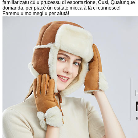
familiarizatu cù u prucessu di esportazione, Cusì, Qualunque
domanda, per piacè ùn esitate micca à fà ci cunnosce!
Faremu u mo megliu per aiutà!