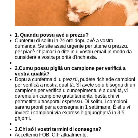
1. Quandu possu avè u prezzu?
Cuntemu di solitu in 24 ore dopu avè a vostra
dumanda. Se site assai urgente per uttene u prezzu,
per piacè chjamaci o dite in u vostru email in modo da
cunsiderà a vostra priorità d'inchiesta.
2.Cumu possu piglià un campione per verificà a
vostra qualità?
Dopu a cunferma di u prezzu, pudete richiede campioni
per verificà a nostra qualità. Sì avete solu bisognu di un
campione per verificà u cuncepimentu è a qualità, vi
daremu un campione gratuitamente, basta chì vi
permettite u trasportu espressu. Di solitu, i campioni
saranu pronti per a consegna in 1 settimane. È ellu vi
invierà i campioni via express è ghjunghjerà in 3-5
ghjorni.
3.Chì sò i vostri termini di consegna?
Accettemu FOB, CIF attualmente.