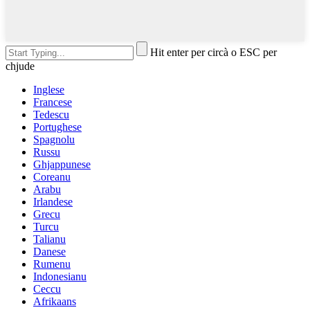
Hit enter per circà o ESC per
chjude
Inglese
Francese
Tedescu
Portughese
Spagnolu
Russu
Ghjappunese
Coreanu
Arabu
Irlandese
Grecu
Turcu
Talianu
Danese
Rumenu
Indonesianu
Ceccu
Afrikaans