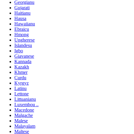
Georgianu
Gujarati
Haitianu
Hausa
Hawaiianu
Ebraicu
Hmong
Ungherese
Islandesu
Igbo
Giavanese
Kannada
Kazakh
Khmer
Curdu
Kyrgyz
Latinu
Lettone
Littuanianu
Luxembou ..
Macedone
Malgache
Malese
Malayalam
Maltese