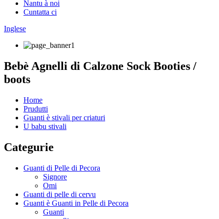
Nantu à noi
Cuntatta ci
Inglese
Bebè Agnelli di Calzone Sock Booties /
boots
Home
Prudutti
Guanti è stivali per criaturi
U babu stivali
Categurie
Guanti di Pelle di Pecora
Signore
Omi
Guanti di pelle di cervu
Guanti è Guanti in Pelle di Pecora
Guanti