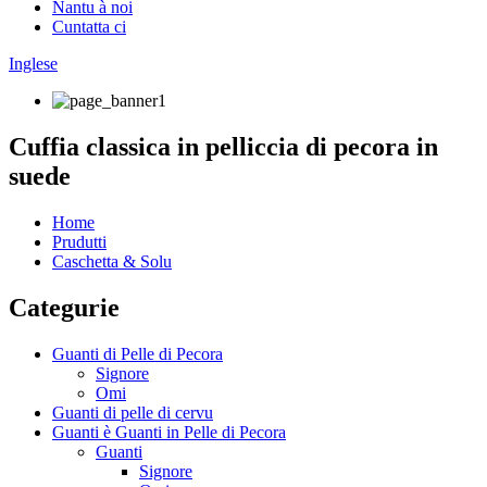
Nantu à noi
Cuntatta ci
Inglese
Cuffia classica in pelliccia di pecora in
suede
Home
Prudutti
Caschetta & Solu
Categurie
Guanti di Pelle di Pecora
Signore
Omi
Guanti di pelle di cervu
Guanti è Guanti in Pelle di Pecora
Guanti
Signore