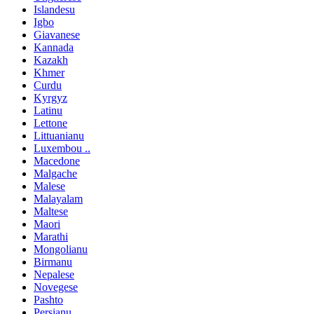
Islandesu
Igbo
Giavanese
Kannada
Kazakh
Khmer
Curdu
Kyrgyz
Latinu
Lettone
Littuanianu
Luxembou ..
Macedone
Malgache
Malese
Malayalam
Maltese
Maori
Marathi
Mongolianu
Birmanu
Nepalese
Novegese
Pashto
Persianu