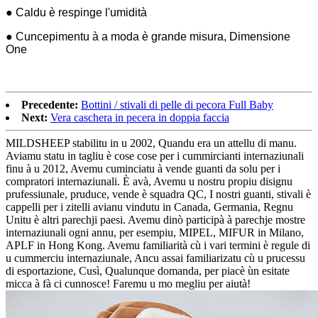
● Caldu è respinge l'umidità
● Cuncepimentu à a moda è grande misura, Dimensione
One
Precedente:
Bottini / stivali di pelle di pecora Full Baby
Next:
Vera caschera in pecera in doppia faccia
MILDSHEEP stabilitu in u 2002, Quandu era un attellu di manu.
Aviamu statu in tagliu è cose cose per i cummircianti internaziunali
finu à u 2012, Avemu cuminciatu à vende guanti da solu per i
compratori internaziunali. È avà, Avemu u nostru propiu disignu
prufessiunale, pruduce, vende è squadra QC, I nostri guanti, stivali è
cappelli per i zitelli avianu vindutu in Canada, Germania, Regnu
Unitu è ​​altri parechji paesi. Avemu dinò participà à parechje mostre
internaziunali ogni annu, per esempiu, MIPEL, MIFUR in Milano,
APLF in Hong Kong. Avemu familiarità cù i vari termini è regule di
u cummerciu internaziunale, Ancu assai familiarizatu cù u prucessu
di esportazione, Cusì, Qualunque domanda, per piacè ùn esitate
micca à fà ci cunnosce! Faremu u mo megliu per aiutà!