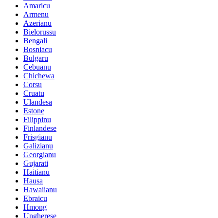
Amaricu
Armenu
Azerianu
Bielorussu
Bengali
Bosniacu
Bulgaru
Cebuanu
Chichewa
Corsu
Cruatu
Ulandesa
Estone
Filippinu
Finlandese
Frisgianu
Galizianu
Georgianu
Gujarati
Haitianu
Hausa
Hawaiianu
Ebraicu
Hmong
Ungherese