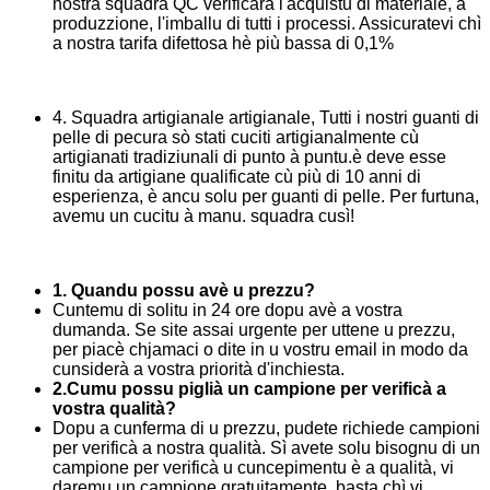
nostra squadra QC verificarà l'acquistu di materiale, a
produzzione, l'imballu di tutti i processi. Assicuratevi chì
a nostra tarifa difettosa hè più bassa di 0,1%
4. Squadra artigianale artigianale, Tutti i nostri guanti di
pelle di pecura sò stati cuciti artigianalmente cù
artigianati tradiziunali di punto à puntu.è deve esse
finitu da artigiane qualificate cù più di 10 anni di
esperienza, è ancu solu per guanti di pelle. Per furtuna,
avemu un cucitu à manu. squadra cusì!
1. Quandu possu avè u prezzu?
Cuntemu di solitu in 24 ore dopu avè a vostra
dumanda. Se site assai urgente per uttene u prezzu,
per piacè chjamaci o dite in u vostru email in modo da
cunsiderà a vostra priorità d'inchiesta.
2.Cumu possu piglià un campione per verificà a
vostra qualità?
Dopu a cunferma di u prezzu, pudete richiede campioni
per verificà a nostra qualità. Sì avete solu bisognu di un
campione per verificà u cuncepimentu è a qualità, vi
daremu un campione gratuitamente, basta chì vi