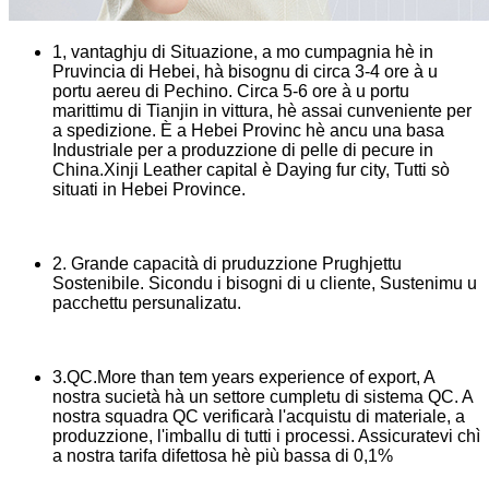
1, vantaghju di Situazione, a mo cumpagnia hè in
Pruvincia di Hebei, hà bisognu di circa 3-4 ore à u
portu aereu di Pechino. Circa 5-6 ore à u portu
marittimu di Tianjin in vittura, hè assai cunveniente per
a spedizione. È a Hebei Provinc hè ancu una basa
Industriale per a produzzione di pelle di pecure in
China.Xinji Leather capital è Daying fur city, Tutti sò
situati in Hebei Province.
2. Grande capacità di pruduzzione Prughjettu
Sostenibile. Sicondu i bisogni di u cliente, Sustenimu u
pacchettu persunalizatu.
3.QC.More than tem years experience of export, A
nostra sucietà hà un settore cumpletu di sistema QC. A
nostra squadra QC verificarà l'acquistu di materiale, a
produzzione, l'imballu di tutti i processi. Assicuratevi chì
a nostra tarifa difettosa hè più bassa di 0,1%