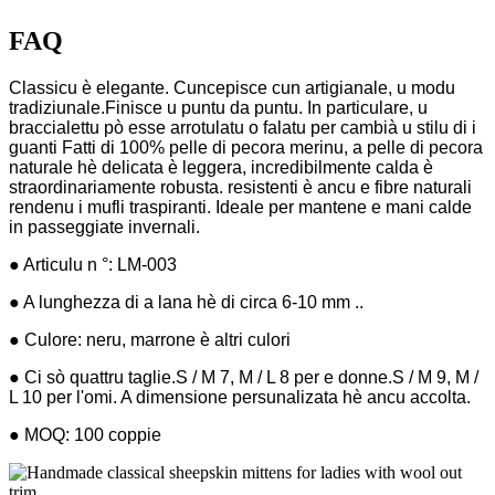
FAQ
Classicu è elegante. Cuncepisce cun artigianale, u modu
tradiziunale.Finisce u puntu da puntu. In particulare, u
braccialettu pò esse arrotulatu o falatu per cambià u stilu di i
guanti Fatti di 100% pelle di pecora merinu, a pelle di pecora
naturale hè delicata è leggera, incredibilmente calda è
straordinariamente robusta. resistenti è ancu e fibre naturali
rendenu i mufli traspiranti. Ideale per mantene e mani calde
in passeggiate invernali.
● Articulu n °: LM-003
● A lunghezza di a lana hè di circa 6-10 mm ..
● Culore: neru, marrone è altri culori
● Ci sò quattru taglie.S / M 7, M / L 8 per e donne.S / M 9, M /
L 10 per l'omi. A dimensione persunalizata hè ancu accolta.
● MOQ: 100 coppie