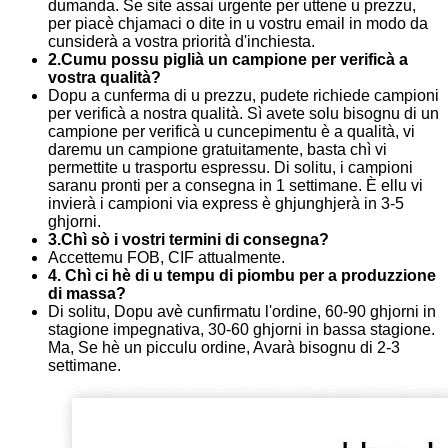
dumanda. Se site assai urgente per uttene u prezzu,
per piacè chjamaci o dite in u vostru email in modo da
cunsiderà a vostra priorità d'inchiesta.
2.Cumu possu piglià un campione per verificà a
vostra qualità?
Dopu a cunferma di u prezzu, pudete richiede campioni
per verificà a nostra qualità. Sì avete solu bisognu di un
campione per verificà u cuncepimentu è a qualità, vi
daremu un campione gratuitamente, basta chì vi
permettite u trasportu espressu. Di solitu, i campioni
saranu pronti per a consegna in 1 settimane. È ellu vi
invierà i campioni via express è ghjunghjerà in 3-5
ghjorni.
3.Chì sò i vostri termini di consegna?
Accettemu FOB, CIF attualmente.
4. Chì ci hè di u tempu di piombu per a produzzione
di massa?
Di solitu, Dopu avè cunfirmatu l'ordine, 60-90 ghjorni in
stagione impegnativa, 30-60 ghjorni in bassa stagione.
Ma, Se hè un picculu ordine, Avarà bisognu di 2-3
settimane.