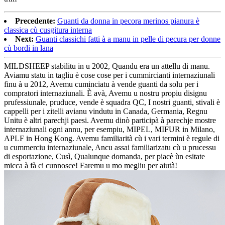
Precedente:
Guanti da donna in pecora merinos pianura è
classica cù cusgitura interna
Next:
Guanti classichi fatti à a manu in pelle di pecura per donne
cù bordi in lana
MILDSHEEP stabilitu in u 2002, Quandu era un attellu di manu.
Aviamu statu in tagliu è cose cose per i cummircianti internaziunali
finu à u 2012, Avemu cuminciatu à vende guanti da solu per i
compratori internaziunali. È avà, Avemu u nostru propiu disignu
prufessiunale, pruduce, vende è squadra QC, I nostri guanti, stivali è
cappelli per i zitelli avianu vindutu in Canada, Germania, Regnu
Unitu è ​​altri parechji paesi. Avemu dinò participà à parechje mostre
internaziunali ogni annu, per esempiu, MIPEL, MIFUR in Milano,
APLF in Hong Kong. Avemu familiarità cù i vari termini è regule di
u cummerciu internaziunale, Ancu assai familiarizatu cù u prucessu
di esportazione, Cusì, Qualunque domanda, per piacè ùn esitate
micca à fà ci cunnosce! Faremu u mo megliu per aiutà!