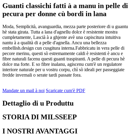
Guanti classichi fatti à a manu in pelle di
pecura per donne cù bordi in lana
Moda, Semplicità, avanguardia, mezza parte posteriore di u guantu
hè stata girata. Tutta a lana d'agnellu dolce è resistente mostra
cumpletamente, Lascià à a ghjente avè una capiscitura intuitiva
nantu à a qualità di a pelle d'agnella. Ancu una bellezza
embellish.design cun cusgitura interna.Fabbricatu in vera pelle di
pecore merinu, questi sò estremamente caldi è resistenti è ancu e
fibre naturali facenu questi guanti traspiranti. A pelle di pecura hè
dolce ma forte. E so fibre inalanu, agiscenu cum'è un regulatore
interiore naturale per u vostru corpu, chì sò ideali per passeggiate
fredde invernali o serate tardi passate fora.
Mandate un mail à noi
Scaricate cum'è PDF
Dettaglio di u Produttu
STORIA DI MILSSEEP
I NOSTRI AVANTAGGI