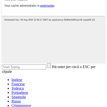
Hit enter per circà o ESC per
chjude
Inglese
Francese
Tedescu
Portughese
Spagnolu
Russu
Ghjappunese