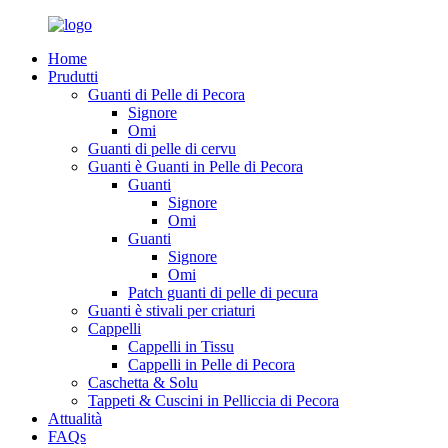
Home
Prudutti
Guanti di Pelle di Pecora
Signore
Omi
Guanti di pelle di cervu
Guanti è Guanti in Pelle di Pecora
Guanti
Signore
Omi
Guanti
Signore
Omi
Patch guanti di pelle di pecura
Guanti è stivali per criaturi
Cappelli
Cappelli in Tissu
Cappelli in Pelle di Pecora
Caschetta & Solu
Tappeti & Cuscini in Pelliccia di Pecora
Attualità
FAQs