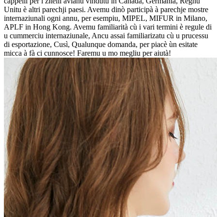
cappelli per i zitelli avianu vindutu in Canada, Germania, Regnu
Unitu è ​​altri parechji paesi. Avemu dinò participà à parechje mostre
internaziunali ogni annu, per esempiu, MIPEL, MIFUR in Milano,
APLF in Hong Kong. Avemu familiarità cù i vari termini è regule di
u cummerciu internaziunale, Ancu assai familiarizatu cù u prucessu
di esportazione, Cusì, Qualunque domanda, per piacè ùn esitate
micca à fà ci cunnosce! Faremu u mo megliu per aiutà!