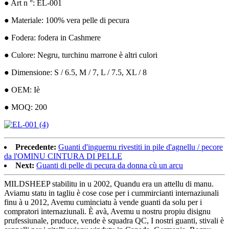
● Art n °: EL-001
● Materiale: 100% vera pelle di pecura
● Fodera: fodera in Cashmere
● Culore: Negru, turchinu marrone è altri culori
● Dimensione: S / 6.5, M / 7, L / 7.5, XL / 8
● OEM: Iè
● MOQ: 200
Precedente:
Guanti d'inguernu rivestiti in pile d'agnellu / pecore
da l'OMINU CINTURA DI PELLE
Next:
Guanti di pelle di pecura da donna cù un arcu
MILDSHEEP stabilitu in u 2002, Quandu era un attellu di manu.
Aviamu statu in tagliu è cose cose per i cummircianti internaziunali
finu à u 2012, Avemu cuminciatu à vende guanti da solu per i
compratori internaziunali. È avà, Avemu u nostru propiu disignu
prufessiunale, pruduce, vende è squadra QC, I nostri guanti, stivali è