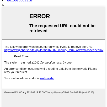
8615613309118
x