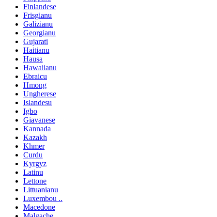
Finlandese
Frisgianu
Galizianu
Georgianu
Gujarati
Haitianu
Hausa
Hawaiianu
Ebraicu
Hmong
Ungherese
Islandesu
Igbo
Giavanese
Kannada
Kazakh
Khmer
Curdu
Kyrgyz
Latinu
Lettone
Littuanianu
Luxembou ..
Macedone
Malgache