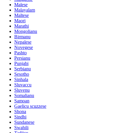
Malese
Malayalam
Maltese
Maori
Marathi
Mongolianu
Birmanu
Nepalese
Novegese
Pashto
Persianu
Punjabi
Serbianu
Sesotho
Sinhala
Sluvaccu
Sluvenu
Somalianu
Samoan
Gaelicu scuzzese
Shona
Sindhi
Sundanese
Swahili
Tadjicu