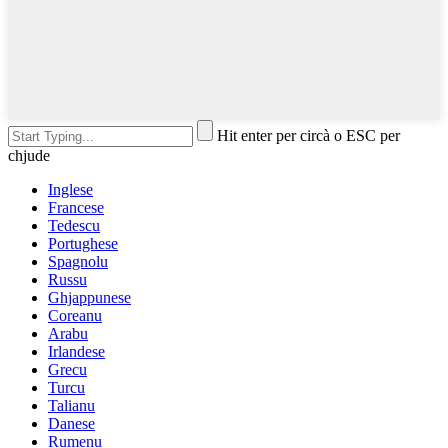
Hit enter per circà o ESC per
chjude
Inglese
Francese
Tedescu
Portughese
Spagnolu
Russu
Ghjappunese
Coreanu
Arabu
Irlandese
Grecu
Turcu
Talianu
Danese
Rumenu