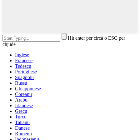
Hit enter per circà o ESC per
chjude
Inglese
Francese
Tedescu
Portughese
Spagnolu
Russu
Ghjappunese
Coreanu
Arabu
Irlandese
Grecu
Turcu
Talianu
Danese
Rumenu
Indonesianu