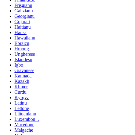
Frisgianu
Galizianu
Georgianu
Gujarati
Haitianu
Hausa
Hawaiianu
Ebraicu
Hmong
Ungherese
Islandesu
Igbo
Giavanese
Kannada
Kazakh
Khmer
Curdu
Kyrgyz
Latinu
Lettone
Littuanianu
Luxembou ..
Macedone
Malgache