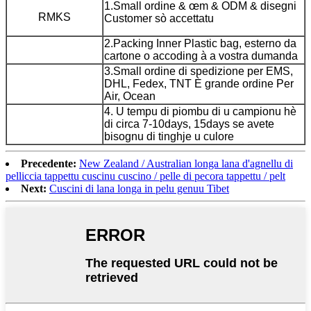
1.Small ordine & œm & ODM & disegni
RMKS
Customer sò accettatu
2.Packing Inner Plastic bag, esterno da
cartone o accoding à a vostra dumanda
3.Small ordine di spedizione per EMS,
DHL, Fedex, TNT È grande ordine Per
Air, Ocean
4. U tempu di piombu di u campionu hè
di circa 7-10days, 15days se avete
bisognu di tinghje u culore
Precedente:
New Zealand / Australian longa lana d'agnellu di
pelliccia tappettu cuscinu cuscino / pelle di pecora tappettu / pelt
Next:
Cuscini di lana longa in pelu genuu Tibet