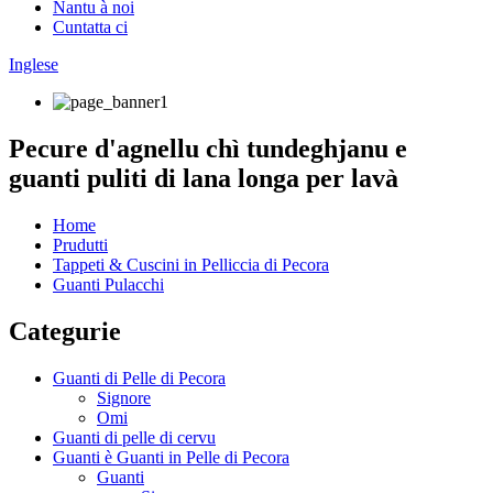
Nantu à noi
Cuntatta ci
Inglese
Pecure d'agnellu chì tundeghjanu e
guanti puliti di lana longa per lavà
Home
Prudutti
Tappeti & Cuscini in Pelliccia di Pecora
Guanti Pulacchi
Categurie
Guanti di Pelle di Pecora
Signore
Omi
Guanti di pelle di cervu
Guanti è Guanti in Pelle di Pecora
Guanti