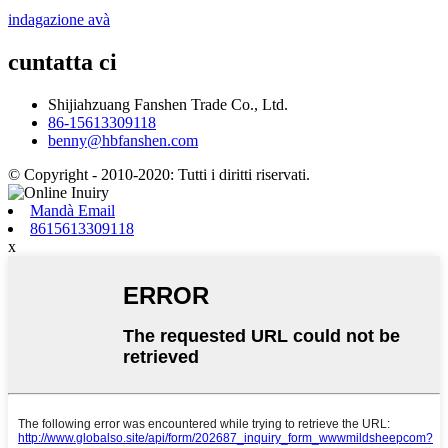
indagazione avà
cuntatta ci
Shijiahzuang Fanshen Trade Co., Ltd.
86-15613309118
benny@hbfanshen.com
© Copyright - 2010-2020: Tutti i diritti riservati.
Mandà Email
8615613309118
x