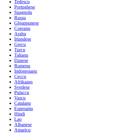
Tedescu
Portughese
Spagnolu
Russu
Ghjappunese
Coreanu
Arabu
Irlandese
Grecu
Turcu
Talianu
Danese
Rumenu
Indonesianu
Ceccu
Afrikaans
Svedese
Pulaccu
Vascu
Catalanu
Esperantu
Hindi
Lao
Albanese
Amaricu