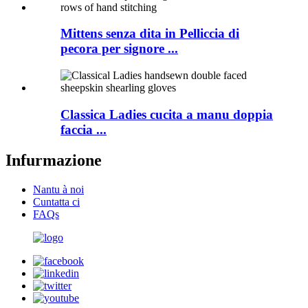
Mittens senza dita in Pelliccia di
pecora per signore ...
Classica Ladies cucita a manu doppia
faccia ...
Infurmazione
Nantu à noi
Cuntatta ci
FAQs