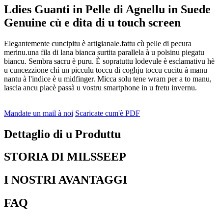
Ldies Guanti in Pelle di Agnellu in Suede
Genuine cù e dita di u touch screen
Elegantemente cuncipitu è ​​artigianale.fattu cù pelle di pecura
merinu.una fila di lana bianca surtita parallela à u polsinu piegatu
biancu. Sembra sacru è puru. È sopratuttu lodevule è esclamativu hè
u cuncezzione chì un picculu toccu di coghju toccu cucitu à manu
nantu à l'indice è u midfinger. Micca solu tene wram per a to manu,
lascia ancu piacè passà u vostru smartphone in u fretu invernu.
Mandate un mail à noi
Scaricate cum'è PDF
Dettaglio di u Produttu
STORIA DI MILSSEEP
I NOSTRI AVANTAGGI
FAQ