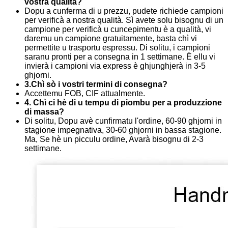
vostra qualità?
Dopu a cunferma di u prezzu, pudete richiede campioni
per verificà a nostra qualità. Sì avete solu bisognu di un
campione per verificà u cuncepimentu è a qualità, vi
daremu un campione gratuitamente, basta chì vi
permettite u trasportu espressu. Di solitu, i campioni
saranu pronti per a consegna in 1 settimane. È ellu vi
invierà i campioni via express è ghjunghjerà in 3-5
ghjorni.
3.Chì sò i vostri termini di consegna?
Accettemu FOB, CIF attualmente.
4. Chì ci hè di u tempu di piombu per a produzzione
di massa?
Di solitu, Dopu avè cunfirmatu l'ordine, 60-90 ghjorni in
stagione impegnativa, 30-60 ghjorni in bassa stagione.
Ma, Se hè un picculu ordine, Avarà bisognu di 2-3
settimane.