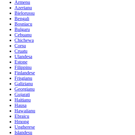
Armenu
Azerianu
Bielorussu
Bengali
Bosniacu
Bulgaru
Cebuanu
Chichewa
Corsu
Cruatu
Ulandesa
Estone
Filippinu
Finlandese
Frisgianu
Galizianu
Georgianu
Gujarati
Haitianu
Hausa
Hawaiianu
Ebraicu
Hmong
Ungherese
Islandesu