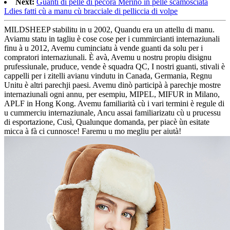
Next:
Guanti di pelle di pecora Merino in pelle scamosciata
Ldies fatti cù a manu cù bracciale di pelliccia di volpe
MILDSHEEP stabilitu in u 2002, Quandu era un attellu di manu.
Aviamu statu in tagliu è cose cose per i cummircianti internaziunali
finu à u 2012, Avemu cuminciatu à vende guanti da solu per i
compratori internaziunali. È avà, Avemu u nostru propiu disignu
prufessiunale, pruduce, vende è squadra QC, I nostri guanti, stivali è
cappelli per i zitelli avianu vindutu in Canada, Germania, Regnu
Unitu è ​​altri parechji paesi. Avemu dinò participà à parechje mostre
internaziunali ogni annu, per esempiu, MIPEL, MIFUR in Milano,
APLF in Hong Kong. Avemu familiarità cù i vari termini è regule di
u cummerciu internaziunale, Ancu assai familiarizatu cù u prucessu
di esportazione, Cusì, Qualunque domanda, per piacè ùn esitate
micca à fà ci cunnosce! Faremu u mo megliu per aiutà!