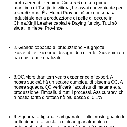
portu aereu di Pechino. Circa 5-6 ore à u portu
marittimu di Tianjin in vittura, hè assai cunveniente per
a spedizione. È a Hebei Provinc hè ancu una basa
Industriale per a produzzione di pelle di pecure in
China.Xinji Leather capital è Daying fur city, Tutti sò
situati in Hebei Province.
2. Grande capacità di pruduzzione Prughjettu
Sostenibile. Sicondu i bisogni di u cliente, Sustenimu u
pacchettu persunalizatu.
3.QC.More than tem years experience of export, A
nostra sucietà hà un settore cumpletu di sistema QC. A
nostra squadra QC verificarà l'acquistu di materiale, a
produzzione, l'imballu di tutti i processi. Assicuratevi chì
a nostra tarifa difettosa hè più bassa di 0,1%
4. Squadra artigianale artigianale, Tutti i nostri guanti di
pelle di pecura sò stati cuciti artigianalmente cù
artigianati tradiziunali di punto à puntu.è deve esse