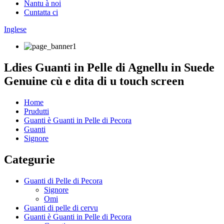
Nantu à noi
Cuntatta ci
Inglese
Ldies Guanti in Pelle di Agnellu in Suede
Genuine cù e dita di u touch screen
Home
Prudutti
Guanti è Guanti in Pelle di Pecora
Guanti
Signore
Categurie
Guanti di Pelle di Pecora
Signore
Omi
Guanti di pelle di cervu
Guanti è Guanti in Pelle di Pecora