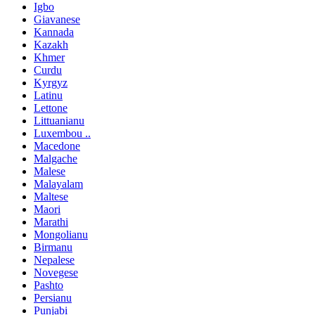
Igbo
Giavanese
Kannada
Kazakh
Khmer
Curdu
Kyrgyz
Latinu
Lettone
Littuanianu
Luxembou ..
Macedone
Malgache
Malese
Malayalam
Maltese
Maori
Marathi
Mongolianu
Birmanu
Nepalese
Novegese
Pashto
Persianu
Punjabi