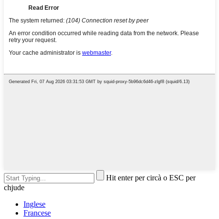
Hit enter per circà o ESC per
chjude
Inglese
Francese