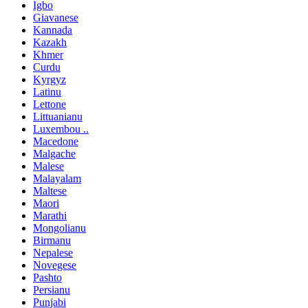
Igbo
Giavanese
Kannada
Kazakh
Khmer
Curdu
Kyrgyz
Latinu
Lettone
Littuanianu
Luxembou ..
Macedone
Malgache
Malese
Malayalam
Maltese
Maori
Marathi
Mongolianu
Birmanu
Nepalese
Novegese
Pashto
Persianu
Punjabi