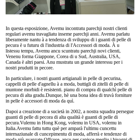
In questa esposizione, Avemu incontratu parechji nostri clienti
regulari avemu travagliatu inseme parechji anni. Avemu parlatu
liberamente nantu à a tendenza di sviluppu di i guanti di pelle di
pecura è u futuru di l'industria di l'Accessori di moda. À u
listessu tempu, Avemu ancu scuntratu parechji novi clienti,
Venenu forma Giappone, Corea di u Sud, Australia, USA,
Canada è altri paesi. Anu mustratu un grande interessu per i
nostri prudutti in pecore.
In particulare, i nostri guanti artigianali in pelle di pecurina,
cappelli di pelle d'agnellu à a moda, buttigli di zitelli di pelle di
muntone morbidi è resistenti. pianu di compra di qualchì pelle di
pecura di alta gradu.Dunque, hè una bona idea di truvà forniture
in pelle è accessori di moda da quì.
Dapoi a creazione di a sucietà in 2002, a nostra squadra persegue
guanti di pelle di pecora di alta qualità è guanti di pelle di
pecura.Vulemu in Hong Kong, volemu in USA, volemu in
Italia.Avemu fattu tuttu què per amparà l'ultimu cuncettu
internaziunale di cuncepimentu di moda, afferrà e tendenze di
moda più avanzate.Offcuse, ancu per capisce megliu i bisogni di