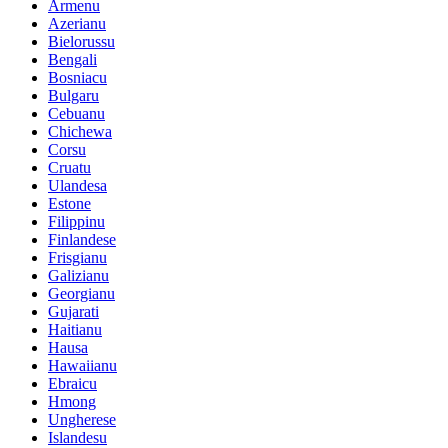
Armenu
Azerianu
Bielorussu
Bengali
Bosniacu
Bulgaru
Cebuanu
Chichewa
Corsu
Cruatu
Ulandesa
Estone
Filippinu
Finlandese
Frisgianu
Galizianu
Georgianu
Gujarati
Haitianu
Hausa
Hawaiianu
Ebraicu
Hmong
Ungherese
Islandesu