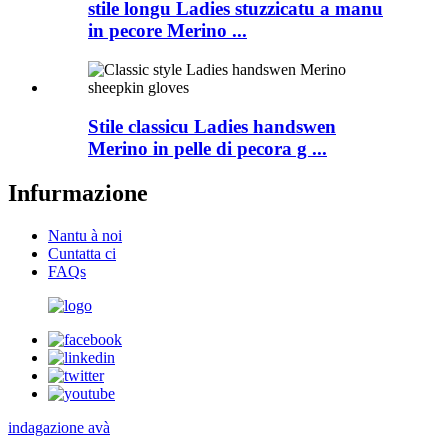
stile longu Ladies stuzzicatu a manu
in pecore Merino ...
Stile classicu Ladies handswen
Merino in pelle di pecora g ...
Infurmazione
Nantu à noi
Cuntatta ci
FAQs
indagazione avà