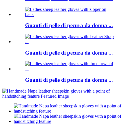
Guanti di pelle di pecura da donna ...
Guanti di pelle di pecura da donna ...
Guanti di pelle di pecura da donna ...