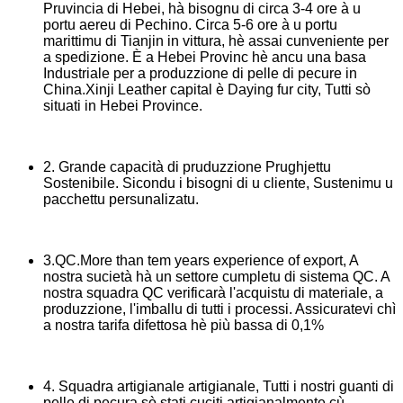
Pruvincia di Hebei, hà bisognu di circa 3-4 ore à u
portu aereu di Pechino. Circa 5-6 ore à u portu
marittimu di Tianjin in vittura, hè assai cunveniente per
a spedizione. È a Hebei Provinc hè ancu una basa
Industriale per a produzzione di pelle di pecure in
China.Xinji Leather capital è Daying fur city, Tutti sò
situati in Hebei Province.
2. Grande capacità di pruduzzione Prughjettu
Sostenibile. Sicondu i bisogni di u cliente, Sustenimu u
pacchettu persunalizatu.
3.QC.More than tem years experience of export, A
nostra sucietà hà un settore cumpletu di sistema QC. A
nostra squadra QC verificarà l'acquistu di materiale, a
produzzione, l'imballu di tutti i processi. Assicuratevi chì
a nostra tarifa difettosa hè più bassa di 0,1%
4. Squadra artigianale artigianale, Tutti i nostri guanti di
pelle di pecura sò stati cuciti artigianalmente cù