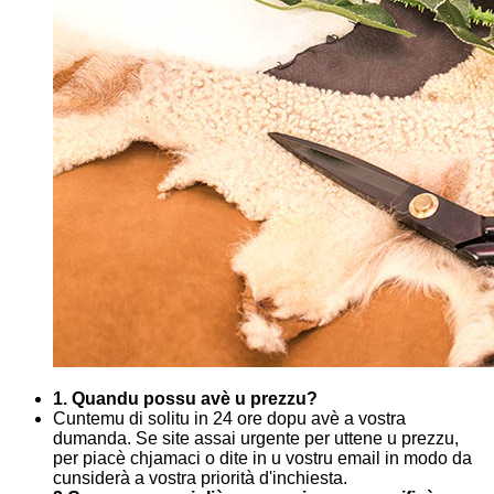
1. Quandu possu avè u prezzu?
Cuntemu di solitu in 24 ore dopu avè a vostra
dumanda. Se site assai urgente per uttene u prezzu,
per piacè chjamaci o dite in u vostru email in modo da
cunsiderà a vostra priorità d'inchiesta.