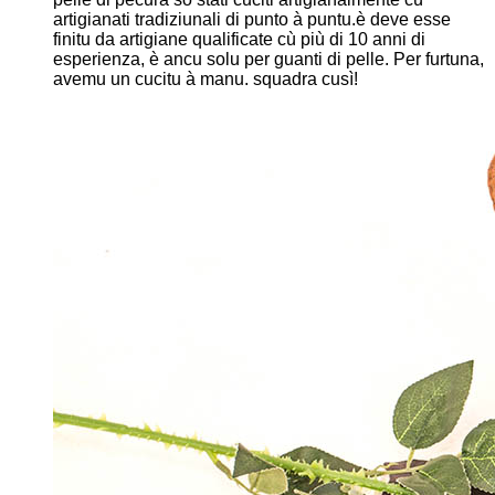
artigianati tradiziunali di punto à puntu.è deve esse
finitu da artigiane qualificate cù più di 10 anni di
esperienza, è ancu solu per guanti di pelle. Per furtuna,
avemu un cucitu à manu. squadra cusì!