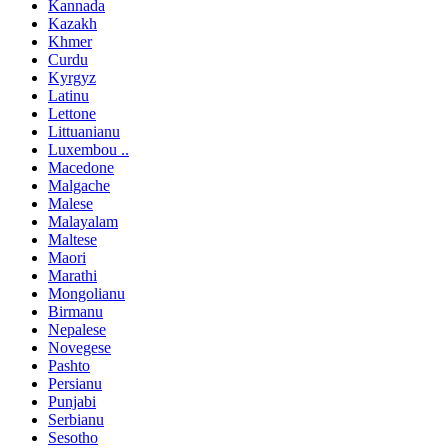
Kannada
Kazakh
Khmer
Curdu
Kyrgyz
Latinu
Lettone
Littuanianu
Luxembou ..
Macedone
Malgache
Malese
Malayalam
Maltese
Maori
Marathi
Mongolianu
Birmanu
Nepalese
Novegese
Pashto
Persianu
Punjabi
Serbianu
Sesotho