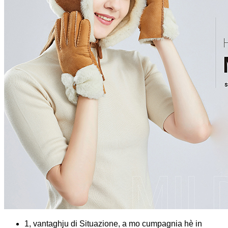
1, vantaghju di Situazione, a mo cumpagnia hè in