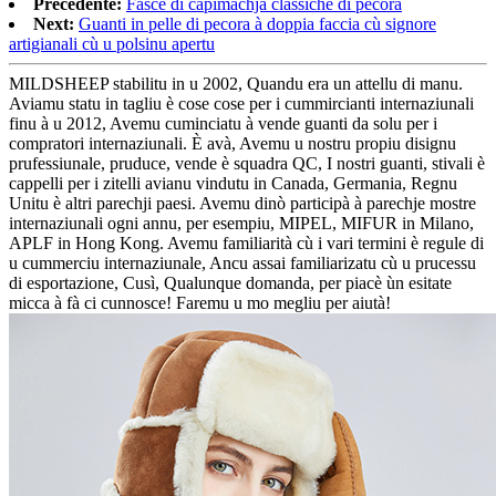
Precedente:
Fasce di capimachja classiche di pecora
Next:
Guanti in pelle di pecora à doppia faccia cù signore
artigianali cù u polsinu apertu
MILDSHEEP stabilitu in u 2002, Quandu era un attellu di manu.
Aviamu statu in tagliu è cose cose per i cummircianti internaziunali
finu à u 2012, Avemu cuminciatu à vende guanti da solu per i
compratori internaziunali. È avà, Avemu u nostru propiu disignu
prufessiunale, pruduce, vende è squadra QC, I nostri guanti, stivali è
cappelli per i zitelli avianu vindutu in Canada, Germania, Regnu
Unitu è ​​altri parechji paesi. Avemu dinò participà à parechje mostre
internaziunali ogni annu, per esempiu, MIPEL, MIFUR in Milano,
APLF in Hong Kong. Avemu familiarità cù i vari termini è regule di
u cummerciu internaziunale, Ancu assai familiarizatu cù u prucessu
di esportazione, Cusì, Qualunque domanda, per piacè ùn esitate
micca à fà ci cunnosce! Faremu u mo megliu per aiutà!