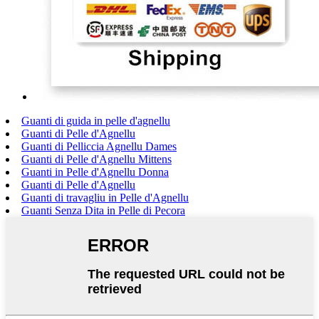
Guanti di guida in pelle d'agnellu
Guanti di Pelle d'Agnellu
Guanti di Pelliccia Agnellu Dames
Guanti di Pelle d'Agnellu Mittens
Guanti in Pelle d'Agnellu Donna
Guanti di Pelle d'Agnellu
Guanti di travagliu in Pelle d'Agnellu
Guanti Senza Dita in Pelle di Pecora