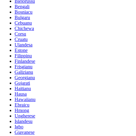
Bielorussu
Bengali
Bosniacu
Bulgaru
Cebuanu
Chichewa
Corsu
Cruatu
Ulandesa
Estone
Filippinu
Finlandese
Frisgianu
Galizianu
Georgianu
Gujarati
Haitianu
Hausa
Hawaiianu
Ebraicu
Hmong
Ungherese
Islandesu
Igbo
Giavanese