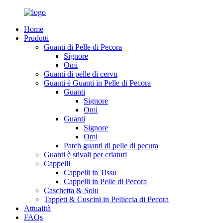
Home
Prudutti
Guanti di Pelle di Pecora
Signore
Omi
Guanti di pelle di cervu
Guanti è Guanti in Pelle di Pecora
Guanti
Signore
Omi
Guanti
Signore
Omi
Patch guanti di pelle di pecura
Guanti è stivali per criaturi
Cappelli
Cappelli in Tissu
Cappelli in Pelle di Pecora
Caschetta & Solu
Tappeti & Cuscini in Pelliccia di Pecora
Attualità
FAQs