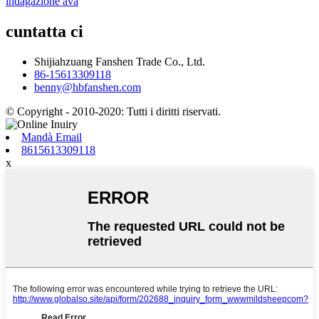
indagazione avà
cuntatta ci
Shijiahzuang Fanshen Trade Co., Ltd.
86-15613309118
benny@hbfanshen.com
© Copyright - 2010-2020: Tutti i diritti riservati.
Mandà Email
8615613309118
x