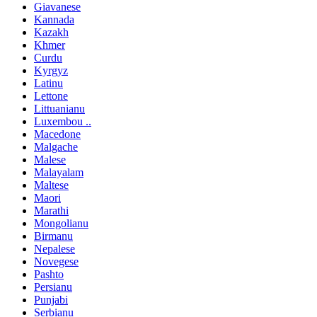
Giavanese
Kannada
Kazakh
Khmer
Curdu
Kyrgyz
Latinu
Lettone
Littuanianu
Luxembou ..
Macedone
Malgache
Malese
Malayalam
Maltese
Maori
Marathi
Mongolianu
Birmanu
Nepalese
Novegese
Pashto
Persianu
Punjabi
Serbianu