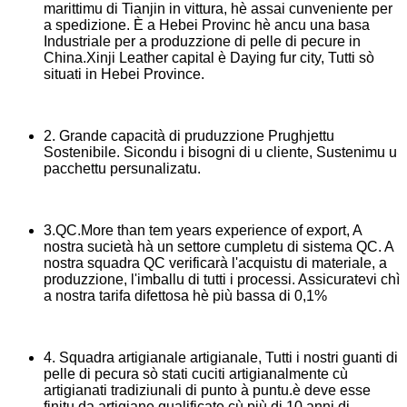
marittimu di Tianjin in vittura, hè assai cunveniente per
a spedizione. È a Hebei Provinc hè ancu una basa
Industriale per a produzzione di pelle di pecure in
China.Xinji Leather capital è Daying fur city, Tutti sò
situati in Hebei Province.
2. Grande capacità di pruduzzione Prughjettu
Sostenibile. Sicondu i bisogni di u cliente, Sustenimu u
pacchettu persunalizatu.
3.QC.More than tem years experience of export, A
nostra sucietà hà un settore cumpletu di sistema QC. A
nostra squadra QC verificarà l'acquistu di materiale, a
produzzione, l'imballu di tutti i processi. Assicuratevi chì
a nostra tarifa difettosa hè più bassa di 0,1%
4. Squadra artigianale artigianale, Tutti i nostri guanti di
pelle di pecura sò stati cuciti artigianalmente cù
artigianati tradiziunali di punto à puntu.è deve esse
finitu da artigiane qualificate cù più di 10 anni di