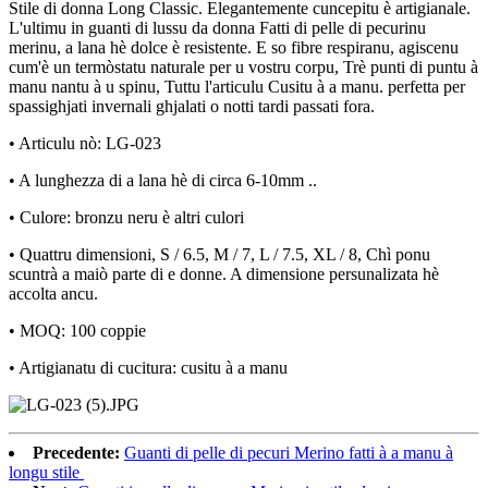
Stile di donna Long Classic. Elegantemente cuncepitu è ​​artigianale.
L'ultimu in guanti di lussu da donna Fatti di pelle di pecurinu
merinu, a lana hè dolce è resistente. E so fibre respiranu, agiscenu
cum'è un termòstatu naturale per u vostru corpu, Trè punti di puntu à
manu nantu à u spinu, Tuttu l'articulu Cusitu à a manu. perfetta per
spassighjati invernali ghjalati o notti tardi passati fora.
• Articulu nò: LG-023
• A lunghezza di a lana hè di circa 6-10mm ..
• Culore: bronzu neru è altri culori
• Quattru dimensioni, S / 6.5, M / 7, L / 7.5, XL / 8, Chì ponu
scuntrà a maiò parte di e donne. A dimensione persunalizata hè
accolta ancu.
• MOQ: 100 coppie
• Artigianatu di cucitura: cusitu à a manu
Precedente:
Guanti di pelle di pecuri Merino fatti à a manu à
longu stile