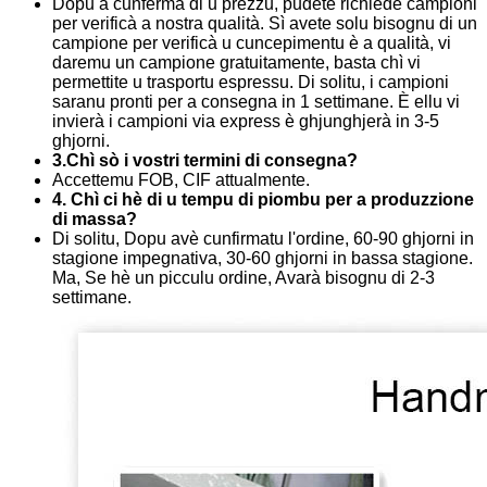
Dopu a cunferma di u prezzu, pudete richiede campioni
per verificà a nostra qualità. Sì avete solu bisognu di un
campione per verificà u cuncepimentu è a qualità, vi
daremu un campione gratuitamente, basta chì vi
permettite u trasportu espressu. Di solitu, i campioni
saranu pronti per a consegna in 1 settimane. È ellu vi
invierà i campioni via express è ghjunghjerà in 3-5
ghjorni.
3.Chì sò i vostri termini di consegna?
Accettemu FOB, CIF attualmente.
4. Chì ci hè di u tempu di piombu per a produzzione
di massa?
Di solitu, Dopu avè cunfirmatu l'ordine, 60-90 ghjorni in
stagione impegnativa, 30-60 ghjorni in bassa stagione.
Ma, Se hè un picculu ordine, Avarà bisognu di 2-3
settimane.