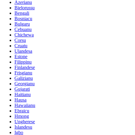
Azerianu
Bielorussu
Bengali
Bosniacu
Bulgaru
Cebuanu
Chichewa
Corsu
Cruatu
Ulandesa
Estone
Filippinu
Finlandese
Frisgianu
Galizianu
Georgianu
Gujarati
Haitianu
Hausa
Hawaiianu
Ebraicu
Hmong
Ungherese
Islandesu
Igbo