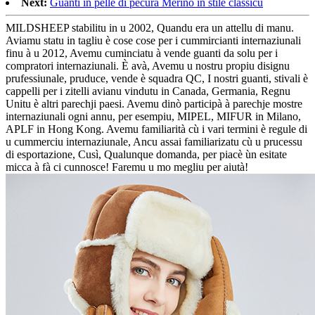
Next:
Guanti in pelle di pecura Merino in stile classicu
MILDSHEEP stabilitu in u 2002, Quandu era un attellu di manu.
Aviamu statu in tagliu è cose cose per i cummircianti internaziunali
finu à u 2012, Avemu cuminciatu à vende guanti da solu per i
compratori internaziunali. È avà, Avemu u nostru propiu disignu
prufessiunale, pruduce, vende è squadra QC, I nostri guanti, stivali è
cappelli per i zitelli avianu vindutu in Canada, Germania, Regnu
Unitu è ​​altri parechji paesi. Avemu dinò participà à parechje mostre
internaziunali ogni annu, per esempiu, MIPEL, MIFUR in Milano,
APLF in Hong Kong. Avemu familiarità cù i vari termini è regule di
u cummerciu internaziunale, Ancu assai familiarizatu cù u prucessu
di esportazione, Cusì, Qualunque domanda, per piacè ùn esitate
micca à fà ci cunnosce! Faremu u mo megliu per aiutà!