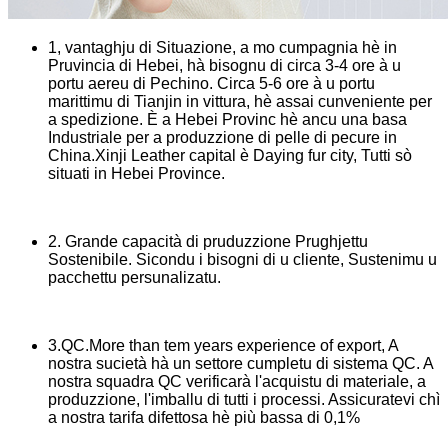
1, vantaghju di Situazione, a mo cumpagnia hè in
Pruvincia di Hebei, hà bisognu di circa 3-4 ore à u
portu aereu di Pechino. Circa 5-6 ore à u portu
marittimu di Tianjin in vittura, hè assai cunveniente per
a spedizione. È a Hebei Provinc hè ancu una basa
Industriale per a produzzione di pelle di pecure in
China.Xinji Leather capital è Daying fur city, Tutti sò
situati in Hebei Province.
2. Grande capacità di pruduzzione Prughjettu
Sostenibile. Sicondu i bisogni di u cliente, Sustenimu u
pacchettu persunalizatu.
3.QC.More than tem years experience of export, A
nostra sucietà hà un settore cumpletu di sistema QC. A
nostra squadra QC verificarà l'acquistu di materiale, a
produzzione, l'imballu di tutti i processi. Assicuratevi chì
a nostra tarifa difettosa hè più bassa di 0,1%