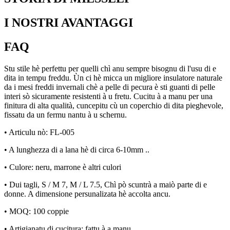
I NOSTRI AVANTAGGI
FAQ
Stu stile hè perfettu per quelli chì anu sempre bisognu di l'usu di e
dita in tempu freddu. Ùn ci hè micca un migliore insulatore naturale
da i mesi freddi invernali chè a pelle di pecura è sti guanti di pelle
interi sò sicuramente resistenti à u fretu. Cucitu à a manu per una
finitura di alta qualità, cuncepitu cù un coperchio di dita pieghevole,
fissatu da un fermu nantu à u schernu.
• Articulu nò: FL-005
• A lunghezza di a lana hè di circa 6-10mm ..
• Culore: neru, marrone è altri culori
• Dui tagli, S / M 7, M / L 7.5, Chì pò scuntrà a maiò parte di e
donne. A dimensione persunalizata hè accolta ancu.
• MOQ: 100 coppie
• Artigianatu di cucitura: fattu à a manu