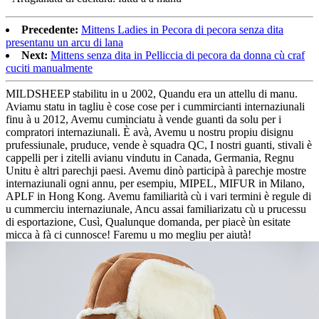
Precedente:
Mittens Ladies in Pecora di pecora senza dita
presentanu un arcu di lana
Next:
Mittens senza dita in Pelliccia di pecora da donna cù craf
cuciti manualmente
MILDSHEEP stabilitu in u 2002, Quandu era un attellu di manu.
Aviamu statu in tagliu è cose cose per i cummircianti internaziunali
finu à u 2012, Avemu cuminciatu à vende guanti da solu per i
compratori internaziunali. È avà, Avemu u nostru propiu disignu
prufessiunale, pruduce, vende è squadra QC, I nostri guanti, stivali è
cappelli per i zitelli avianu vindutu in Canada, Germania, Regnu
Unitu è ​​altri parechji paesi. Avemu dinò participà à parechje mostre
internaziunali ogni annu, per esempiu, MIPEL, MIFUR in Milano,
APLF in Hong Kong. Avemu familiarità cù i vari termini è regule di
u cummerciu internaziunale, Ancu assai familiarizatu cù u prucessu
di esportazione, Cusì, Qualunque domanda, per piacè ùn esitate
micca à fà ci cunnosce! Faremu u mo megliu per aiutà!