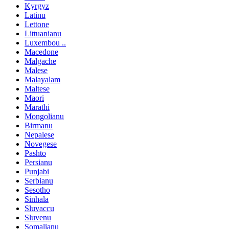
Kyrgyz
Latinu
Lettone
Littuanianu
Luxembou ..
Macedone
Malgache
Malese
Malayalam
Maltese
Maori
Marathi
Mongolianu
Birmanu
Nepalese
Novegese
Pashto
Persianu
Punjabi
Serbianu
Sesotho
Sinhala
Sluvaccu
Sluvenu
Somalianu