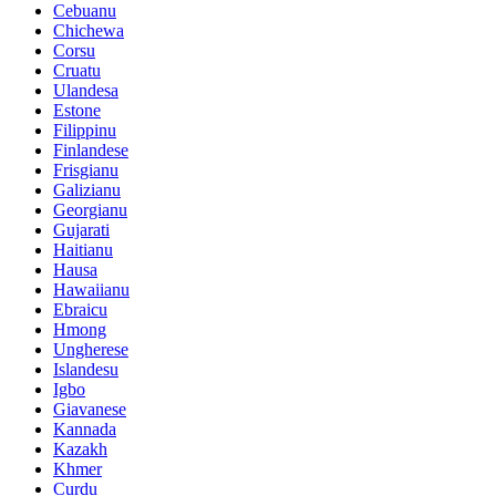
Cebuanu
Chichewa
Corsu
Cruatu
Ulandesa
Estone
Filippinu
Finlandese
Frisgianu
Galizianu
Georgianu
Gujarati
Haitianu
Hausa
Hawaiianu
Ebraicu
Hmong
Ungherese
Islandesu
Igbo
Giavanese
Kannada
Kazakh
Khmer
Curdu