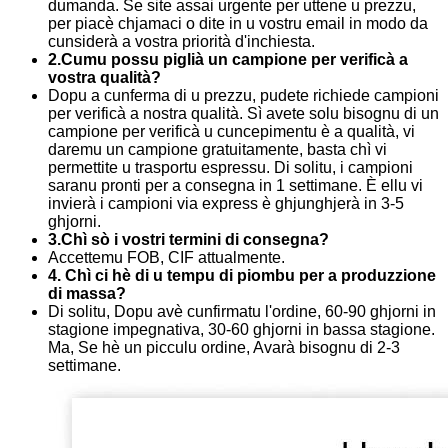
dumanda. Se site assai urgente per uttene u prezzu,
per piacè chjamaci o dite in u vostru email in modo da
cunsiderà a vostra priorità d'inchiesta.
2.Cumu possu piglià un campione per verificà a
vostra qualità?
Dopu a cunferma di u prezzu, pudete richiede campioni
per verificà a nostra qualità. Sì avete solu bisognu di un
campione per verificà u cuncepimentu è a qualità, vi
daremu un campione gratuitamente, basta chì vi
permettite u trasportu espressu. Di solitu, i campioni
saranu pronti per a consegna in 1 settimane. È ellu vi
invierà i campioni via express è ghjunghjerà in 3-5
ghjorni.
3.Chì sò i vostri termini di consegna?
Accettemu FOB, CIF attualmente.
4. Chì ci hè di u tempu di piombu per a produzzione
di massa?
Di solitu, Dopu avè cunfirmatu l'ordine, 60-90 ghjorni in
stagione impegnativa, 30-60 ghjorni in bassa stagione.
Ma, Se hè un picculu ordine, Avarà bisognu di 2-3
settimane.