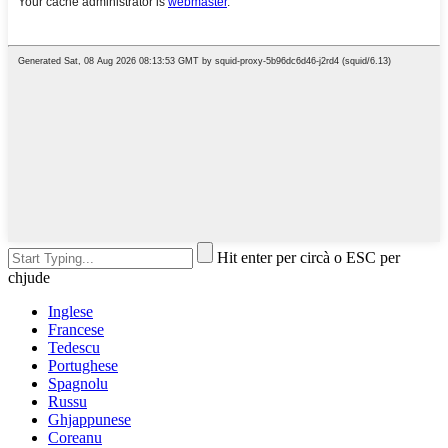
Hit enter per circà o ESC per
chjude
Inglese
Francese
Tedescu
Portughese
Spagnolu
Russu
Ghjappunese
Coreanu