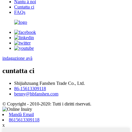
Nantu à noi
Cuntatta ci
FAQs
indagazione avà
cuntatta ci
Shijiahzuang Fanshen Trade Co., Ltd.
86-15613309118
benny@hbfanshen.com
© Copyright - 2010-2020: Tutti i diritti riservati.
Mandà Email
8615613309118
x