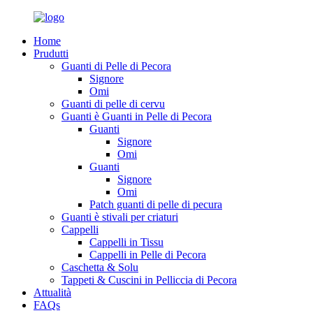
Home
Prudutti
Guanti di Pelle di Pecora
Signore
Omi
Guanti di pelle di cervu
Guanti è Guanti in Pelle di Pecora
Guanti
Signore
Omi
Guanti
Signore
Omi
Patch guanti di pelle di pecura
Guanti è stivali per criaturi
Cappelli
Cappelli in Tissu
Cappelli in Pelle di Pecora
Caschetta & Solu
Tappeti & Cuscini in Pelliccia di Pecora
Attualità
FAQs