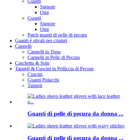
Guanti
Signore
Omi
Guanti
Signore
Omi
Patch guanti di pelle di pecura
Guanti è stivali per criaturi
Cappelli
Cappelli in Tissu
Cappelli in Pelle di Pecora
Caschetta & Solu
Tappeti & Cuscini in Pelliccia di Pecora
Cuscini
Guanti Pulacchi
Tappeti
Guanti di pelle di pecura da donna ...
Guanti di pelle di pecura da donna ...