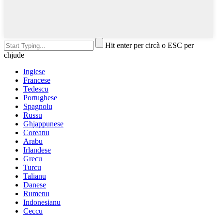
Hit enter per circà o ESC per
chjude
Inglese
Francese
Tedescu
Portughese
Spagnolu
Russu
Ghjappunese
Coreanu
Arabu
Irlandese
Grecu
Turcu
Talianu
Danese
Rumenu
Indonesianu
Ceccu