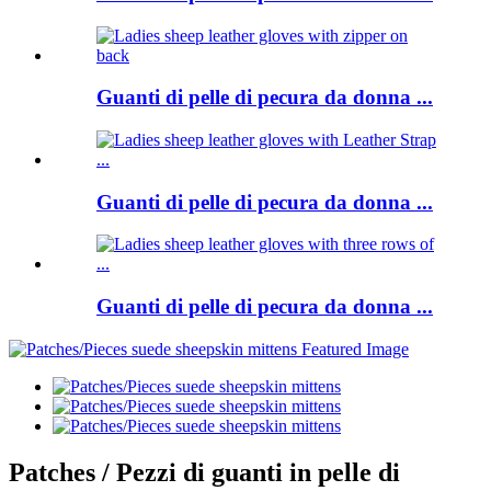
Guanti di pelle di pecura da donna ...
Guanti di pelle di pecura da donna ...
Guanti di pelle di pecura da donna ...
Patches / Pezzi di guanti in pelle di