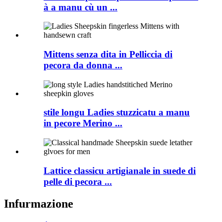
à a manu cù un ...
Mittens senza dita in Pelliccia di
pecora da donna ...
stile longu Ladies stuzzicatu a manu
in pecore Merino ...
Lattice classicu artigianale in suede di
pelle di pecora ...
Infurmazione