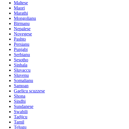
Maltese
Maori
Marathi
Mongolianu
Birmanu
Nepalese
Novegese
Pashto
Persianu
Punjabi
Serbianu
Sesotho
Sinhala
Sluvaccu
Sluvenu
Somalianu
Samoan
Gaelicu scuzzese
Shona
Sindhi
Sundanese
Swahili
Tadjicu
Tamil
Telugu