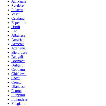
Afrikaans
Svedese
Pulaccu
Vascu
Catalanu
Esperantu
Hindi
Lao
Albanese
Amaricu
Armenu
Azerianu
Bielorussu
Bengali
Bosniacu
Bulgaru
Cebuanu
Chichewa
Corsu
Cruatu
Ulandesa
Estone
Filippinu
Finlandese
Frisgianu