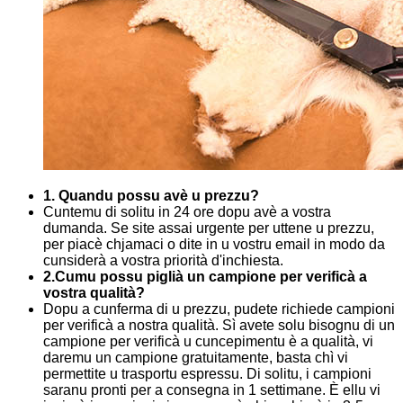
1. Quandu possu avè u prezzu?
Cuntemu di solitu in 24 ore dopu avè a vostra
dumanda. Se site assai urgente per uttene u prezzu,
per piacè chjamaci o dite in u vostru email in modo da
cunsiderà a vostra priorità d'inchiesta.
2.Cumu possu piglià un campione per verificà a
vostra qualità?
Dopu a cunferma di u prezzu, pudete richiede campioni
per verificà a nostra qualità. Sì avete solu bisognu di un
campione per verificà u cuncepimentu è a qualità, vi
daremu un campione gratuitamente, basta chì vi
permettite u trasportu espressu. Di solitu, i campioni
saranu pronti per a consegna in 1 settimane. È ellu vi