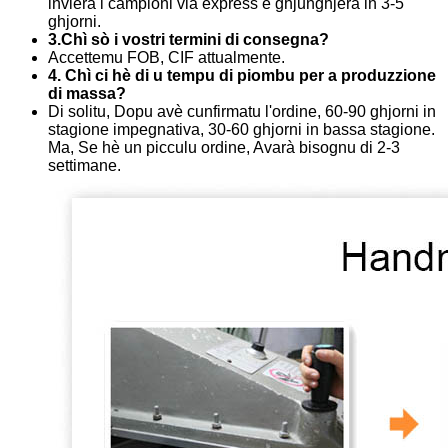
invierà i campioni via express è ghjunghjerà in 3-5
ghjorni.
3.Chì sò i vostri termini di consegna?
Accettemu FOB, CIF attualmente.
4. Chì ci hè di u tempu di piombu per a produzzione
di massa?
Di solitu, Dopu avè cunfirmatu l'ordine, 60-90 ghjorni in
stagione impegnativa, 30-60 ghjorni in bassa stagione.
Ma, Se hè un picculu ordine, Avarà bisognu di 2-3
settimane.