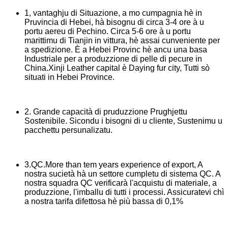
1, vantaghju di Situazione, a mo cumpagnia hè in
Pruvincia di Hebei, hà bisognu di circa 3-4 ore à u
portu aereu di Pechino. Circa 5-6 ore à u portu
marittimu di Tianjin in vittura, hè assai cunveniente per
a spedizione. È a Hebei Provinc hè ancu una basa
Industriale per a produzzione di pelle di pecure in
China.Xinji Leather capital è Daying fur city, Tutti sò
situati in Hebei Province.
2. Grande capacità di pruduzzione Prughjettu
Sostenibile. Sicondu i bisogni di u cliente, Sustenimu u
pacchettu persunalizatu.
3.QC.More than tem years experience of export, A
nostra sucietà hà un settore cumpletu di sistema QC. A
nostra squadra QC verificarà l'acquistu di materiale, a
produzzione, l'imballu di tutti i processi. Assicuratevi chì
a nostra tarifa difettosa hè più bassa di 0,1%