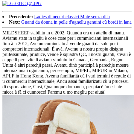
Precedente:
Ladies di pecuri classici Mute senza dita
Next:
Guanti da donna in pelle d'agnellu genuini cù bordi in lana
MILDSHEEP stabilitu in u 2002, Quandu era un attellu di manu.
Aviamu statu in tagliu è cose cose per i cummircianti internaziunali
finu à u 2012, Avemu cuminciatu à vende guanti da solu per i
compratori internaziunali. È avà, Avemu u nostru propiu disignu
prufessiunale, pruduce, vende è squadra QC, I nostri guanti, stivali è
cappelli per i zitelli avianu vindutu in Canada, Germania, Regnu
Unitu è ​​altri parechji paesi. Avemu dinò participà à parechje mostre
internaziunali ogni annu, per esempiu, MIPEL, MIFUR in Milano,
APLF in Hong Kong. Avemu familiarità cù i vari termini è regule di
u cummerciu internaziunale, Ancu assai familiarizatu cù u prucessu
di esportazione, Cusì, Qualunque domanda, per piacè ùn esitate
micca à fà ci cunnosce! Faremu u mo megliu per aiutà!