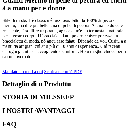
Guanti Merino in pelle di pecura cù cuciti
à a manu per e donne
Stile di moda, Hè classicu è lussuosu, fattu da 100% di pecora
merinu, una di e più belle lana di pelle di pecora. A lana hè dolce è
resistente, E so fibre respiranu, agisce cum'è un termostatu naturale
per u vostru corpu. U bracciale adattu pò arricchisce per esse un
braccialettu di moda, pò ancu esse falatu. Dipende da voi. Cusitu à a
manu da artigiani chì anu più di 10 anni di sperienza., Chì facenu
chì ogni guantu sia accogliente è cunfortu. Hè u megliu chioce per u
calore invernale.
Mandate un mail à noi
Scaricate cum'è PDF
Dettaglio di u Produttu
STORIA DI MILSSEEP
I NOSTRI AVANTAGGI
FAQ