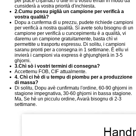
per piacè chjamaci o dite in u vostru email in modo da
cunsiderà a vostra priorità d'inchiesta.
2.Cumu possu piglià un campione per verificà a
vostra qualità?
Dopu a cunferma di u prezzu, pudete richiede campioni
per verificà a nostra qualità. Sì avete solu bisognu di un
campione per verificà u cuncepimentu è a qualità, vi
daremu un campione gratuitamente, basta chì vi
permettite u trasportu espressu. Di solitu, i campioni
saranu pronti per a consegna in 1 settimane. È ellu vi
invierà i campioni via express è ghjunghjerà in 3-5
ghjorni.
3.Chì sò i vostri termini di consegna?
Accettemu FOB, CIF attualmente.
4. Chì ci hè di u tempu di piombu per a produzzione
di massa?
Di solitu, Dopu avè cunfirmatu l'ordine, 60-90 ghjorni in
stagione impegnativa, 30-60 ghjorni in bassa stagione.
Ma, Se hè un picculu ordine, Avarà bisognu di 2-3
settimane.