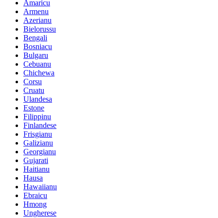
Amaricu
Armenu
Azerianu
Bielorussu
Bengali
Bosniacu
Bulgaru
Cebuanu
Chichewa
Corsu
Cruatu
Ulandesa
Estone
Filippinu
Finlandese
Frisgianu
Galizianu
Georgianu
Gujarati
Haitianu
Hausa
Hawaiianu
Ebraicu
Hmong
Ungherese