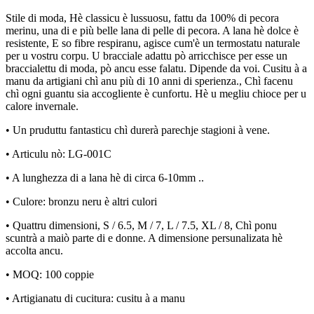
Stile di moda, Hè classicu è lussuosu, fattu da 100% di pecora
merinu, una di e più belle lana di pelle di pecora. A lana hè dolce è
resistente, E so fibre respiranu, agisce cum'è un termostatu naturale
per u vostru corpu. U bracciale adattu pò arricchisce per esse un
braccialettu di moda, pò ancu esse falatu. Dipende da voi. Cusitu à a
manu da artigiani chì anu più di 10 anni di sperienza., Chì facenu
chì ogni guantu sia accogliente è cunfortu. Hè u megliu chioce per u
calore invernale.
• Un pruduttu fantasticu chì durerà parechje stagioni à vene.
• Articulu nò: LG-001C
• A lunghezza di a lana hè di circa 6-10mm ..
• Culore: bronzu neru è altri culori
• Quattru dimensioni, S / 6.5, M / 7, L / 7.5, XL / 8, Chì ponu
scuntrà a maiò parte di e donne. A dimensione persunalizata hè
accolta ancu.
• MOQ: 100 coppie
• Artigianatu di cucitura: cusitu à a manu