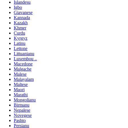
Islandesu
Igbo
Giavanese
Kannada
Kazakh
Khmer
Curdu
Kyrgyz
Latinu
Lettone
Littuanianu
Luxembou ..
Macedone
Malgache
Malese
Malayalam
Maltese
Maori
Marathi
Mongolianu
Birmanu
Nepalese
Novegese
Pashto
Persianu