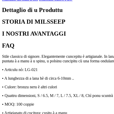
Dettaglio di u Produttu
STORIA DI MILSSEEP
I NOSTRI AVANTAGGI
FAQ
Stile classicu di signore. Elegantemente cuncepitu è ​​artigianale. In l
puntata à a manu à u spinu, u polsinu cuncipitu cù una forma ondulante, ri
• Articulu nò: LG-021
• A lunghezza di a lana hè di circa 6-10mm ..
• Culore: bronzu neru è altri culori
• Quattru dimensioni, S / 6.5, M / 7, L / 7.5, XL / 8, Chì ponu scuntr
• MOQ: 100 coppie
• Artigianatu di cucitura: cusitu à a manu