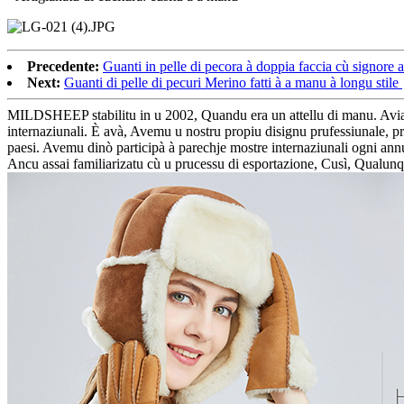
Precedente:
Guanti in pelle di pecora à doppia faccia cù signore a
Next:
Guanti di pelle di pecuri Merino fatti à a manu à longu stile
MILDSHEEP stabilitu in u 2002, Quandu era un attellu di manu. Aviamu
internaziunali. È avà, Avemu u nostru propiu disignu prufessiunale, pru
paesi. Avemu dinò participà à parechje mostre internaziunali ogni a
Ancu assai familiarizatu cù u prucessu di esportazione, Cusì, Qualun