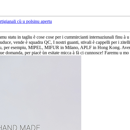
rtigianali cù u polsinu apertu
 statu in tagliu è cose cose per i cummircianti internaziunali finu à 
duce, vende è squadra QC, I nostri guanti, stivali è cappelli per i zitel
nnu, per esempiu, MIPEL, MIFUR in Milano, APLF in Hong Kong. Avemu f
que domanda, per piacè ùn esitate micca à fà ci cunnosce! Faremu u mo 