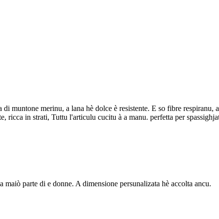
ana di muntone merinu, a lana hè dolce è resistente. E so fibre respiranu
cca in strati, Tuttu l'articulu cucitu à a manu. perfetta per spassighjati 
à a maiò parte di e donne. A dimensione persunalizata hè accolta ancu.