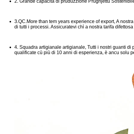
2. Grande capacità di pruduzzione Prughjettu Sostenibile
3.QC.More than tem years experience of export, A nostra 
di tutti i processi. Assicuratevi chì a nostra tarifa difetto
4. Squadra artigianale artigianale, Tutti i nostri guanti di
qualificate cù più di 10 anni di esperienza, è ancu solu 