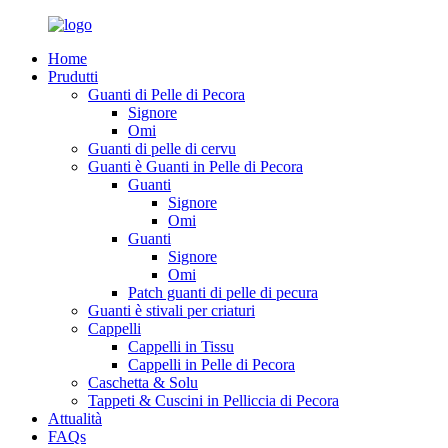
Home
Prudutti
Guanti di Pelle di Pecora
Signore
Omi
Guanti di pelle di cervu
Guanti è Guanti in Pelle di Pecora
Guanti
Signore
Omi
Guanti
Signore
Omi
Patch guanti di pelle di pecura
Guanti è stivali per criaturi
Cappelli
Cappelli in Tissu
Cappelli in Pelle di Pecora
Caschetta & Solu
Tappeti & Cuscini in Pelliccia di Pecora
Attualità
FAQs