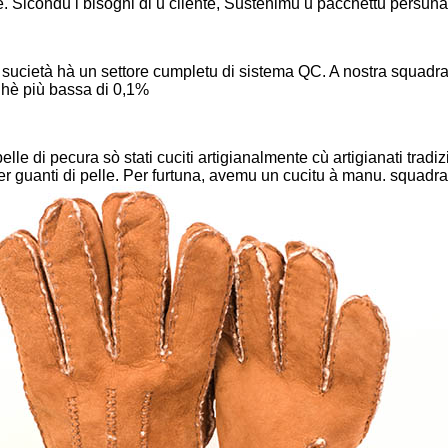
. Sicondu i bisogni di u cliente, Sustenimu u pacchettu persunal
sucietà hà un settore cumpletu di sistema QC. A nostra squadra Q
sa hè più bassa di 0,1%
 pelle di pecura sò stati cuciti artigianalmente cù artigianati trad
per guanti di pelle. Per furtuna, avemu un cucitu à manu. squadra