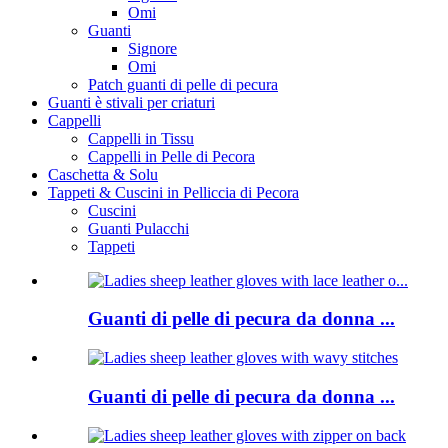
Omi
Guanti
Signore
Omi
Patch guanti di pelle di pecura
Guanti è stivali per criaturi
Cappelli
Cappelli in Tissu
Cappelli in Pelle di Pecora
Caschetta & Solu
Tappeti & Cuscini in Pelliccia di Pecora
Cuscini
Guanti Pulacchi
Tappeti
Guanti di pelle di pecura da donna ...
Guanti di pelle di pecura da donna ...