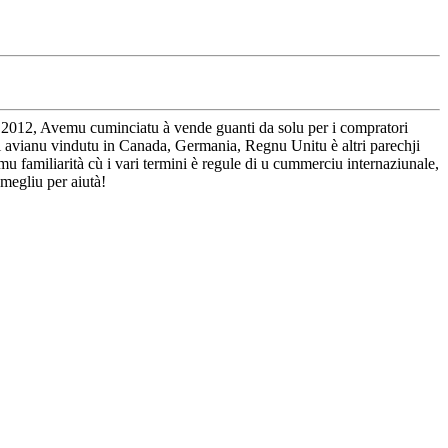
u 2012, Avemu cuminciatu à vende guanti da solu per i compratori
li avianu vindutu in Canada, Germania, Regnu Unitu è ​​altri parechji
amiliarità cù i vari termini è regule di u cummerciu internaziunale,
megliu per aiutà!