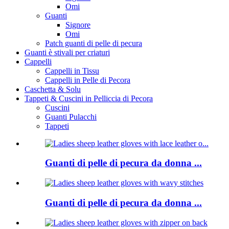
Omi
Guanti
Signore
Omi
Patch guanti di pelle di pecura
Guanti è stivali per criaturi
Cappelli
Cappelli in Tissu
Cappelli in Pelle di Pecora
Caschetta & Solu
Tappeti & Cuscini in Pelliccia di Pecora
Cuscini
Guanti Pulacchi
Tappeti
Guanti di pelle di pecura da donna ...
Guanti di pelle di pecura da donna ...