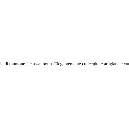
le di muntone, hè assai bonu. Elegantemente cuncepitu è ​​artigianale cum'è