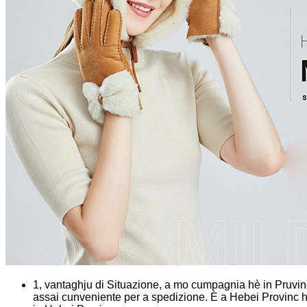
1, vantaghju di Situazione, a mo cumpagnia hè in Pruvincia
assai cunveniente per a spedizione. È a Hebei Provinc hè 