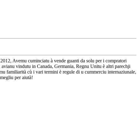
u 2012, Avemu cuminciatu à vende guanti da solu per i compratori
li avianu vindutu in Canada, Germania, Regnu Unitu è ​​altri parechji
amiliarità cù i vari termini è regule di u cummerciu internaziunale,
megliu per aiutà!