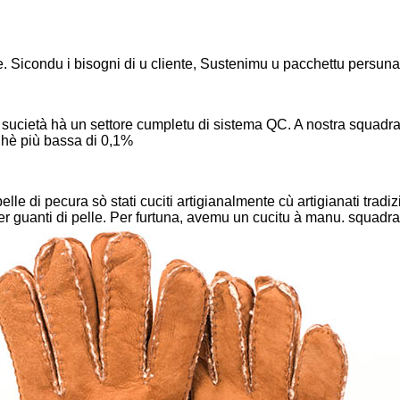
. Sicondu i bisogni di u cliente, Sustenimu u pacchettu persunal
sucietà hà un settore cumpletu di sistema QC. A nostra squadra Q
sa hè più bassa di 0,1%
 pelle di pecura sò stati cuciti artigianalmente cù artigianati trad
per guanti di pelle. Per furtuna, avemu un cucitu à manu. squadra