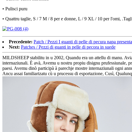
• Pulisci puru
• Quattru taglie, S / 7 M / 8 per e donne, L / 9 XL / 10 per l'omi, .Tag
Precedente:
Patch / Pezzi I guanti di pelle di pecura napa present
Next:
Patches / Pezzi di guanti in pelle di pecora in suede
MILDSHEEP stabilitu in u 2002, Quandu era un attellu di manu. Aviamu
internaziunali. È avà, Avemu u nostru propiu disignu prufessiunale, pru
paesi. Avemu dinò participà à parechje mostre internaziunali ogni a
Ancu assai familiarizatu cù u prucessu di esportazione, Cusì, Qualun